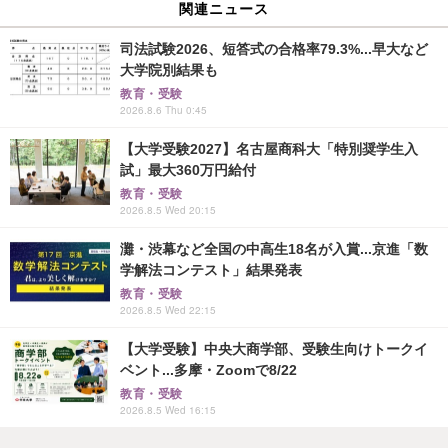
関連ニュース
司法試験2026、短答式の合格率79.3%...早大など
大学院別結果も
教育・受験
2026.8.6 Thu 0:45
【大学受験2027】名古屋商科大「特別奨学生入
試」最大360万円給付
教育・受験
2026.8.5 Wed 20:15
灘・渋幕など全国の中高生18名が入賞...京進「数
学解法コンテスト」結果発表
教育・受験
2026.8.5 Wed 22:15
【大学受験】中央大商学部、受験生向けトークイ
ベント...多摩・Zoomで8/22
教育・受験
2026.8.5 Wed 16:15