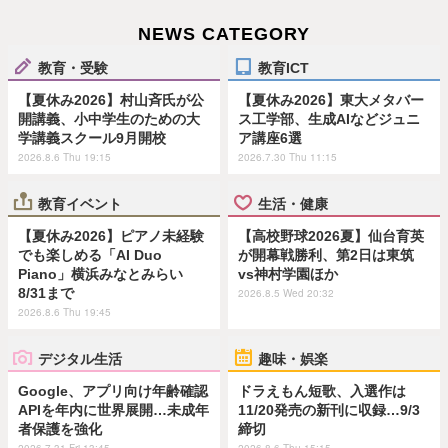
NEWS CATEGORY
教育・受験
教育ICT
【夏休み2026】村山斉氏が公
【夏休み2026】東大メタバー
開講義、小中学生のための大
ス工学部、生成AIなどジュニ
学講義スクール9月開校
ア講座6選
2026.8.6 Thu 19:15
2026.7.30 Thu 11:15
教育イベント
生活・健康
【夏休み2026】ピアノ未経験
【高校野球2026夏】仙台育英
でも楽しめる「AI Duo
が開幕戦勝利、第2日は東筑
Piano」横浜みなとみらい
vs神村学園ほか
8/31まで
2026.8.5 Wed 20:32
2026.8.6 Thu 19:45
デジタル生活
趣味・娯楽
Google、アプリ向け年齢確認
ドラえもん短歌、入選作は
APIを年内に世界展開…未成年
11/20発売の新刊に収録…9/3
者保護を強化
締切
2026.7.31 Fri 13:45
2026.8.6 Thu 15:15