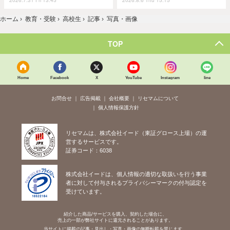
ホーム
›
教育・受験
›
高校生
›
記事
›
写真・画像
TOP
Home
Facebook
X
YouTube
Instagram
line
お問合せ
広告掲載
会社概要
リセマムについて
個人情報保護方針
リセマムは、株式会社イード（東証グロース上場）の運
営するサービスです。
証券コード：6038
株式会社イードは、個人情報の適切な取扱いを行う事業
者に対して付与されるプライバシーマークの付与認定を
受けています。
紹介した商品/サービスを購入、契約した場合に、
売上の一部が弊社サイトに還元されることがあります。
当サイトに掲載の記事・見出し・写真・画像の無断転載を禁じます。