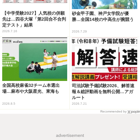
【中学受験2027】人気校の併願
砂金甲子園、神戸女学院が優
先は…四谷大塚「第2回合不合判
勝…全国14校の中高生が腕競う
定テスト」結果
2026.7.16
2026.7.29
全国高校麻雀32チーム本選出
司法試験予備試験2026、解答速
場…麻布や大阪星光、東海も
報＆総評動画を無料公開…アガ
ルート
2026.8.5
2026.7.21
Recommended by
advertisement