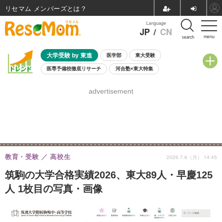
リセマム メンバーズ
Language
JP
/
CN
menu
search
大学受験 by 東進
医学部
東大受験
医専予備校徹底リサーチ
河合塾×東大特集
親子で考える大学選び
高校受験
中学受験
小学校受験
advertisement
共通テスト
夏休み
8月開催学校説明会・相談会
8月開催イベント・WS
全国公立高校 過去問
人気記事
自由研究教材（小学生向け）
自由研究教材（中学生向け）
ランキング
教育・受験
高校生
2026.7.6（月） 14:45
筑駒の大学合格実績2026、東大89人・早慶125
人 1枚目の写真・画像