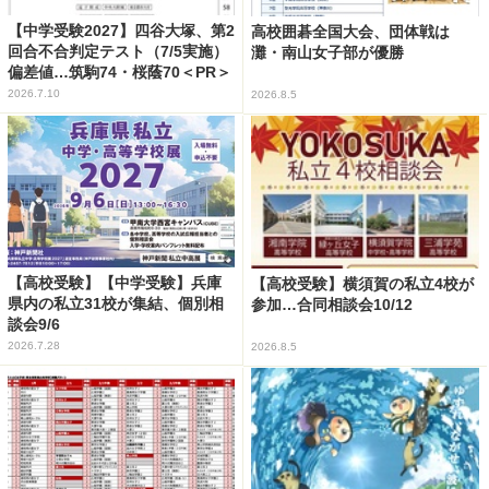
【中学受験2027】四谷大塚、第2
高校囲碁全国大会、団体戦は
回合不合判定テスト（7/5実施）
灘・南山女子部が優勝
偏差値…筑駒74・桜蔭70＜PR＞
2026.7.10
2026.8.5
【高校受験】【中学受験】兵庫
【高校受験】横須賀の私立4校が
県内の私立31校が集結、個別相
参加…合同相談会10/12
談会9/6
2026.7.28
2026.8.5