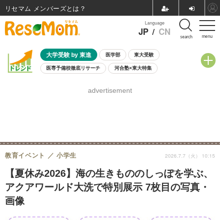
リセマム メンバーズ
Language
JP
/
CN
menu
search
大学受験 by 東進
医学部
東大受験
医専予備校徹底リサーチ
河合塾×東大特集
親子で考える大学選び
高校受験
中学受験
小学校受験
advertisement
共通テスト
夏休み
8月開催学校説明会・相談会
8月開催イベント・WS
全国公立高校 過去問
人気記事
自由研究教材（小学生向け）
自由研究教材（中学生向け）
ランキング
教育イベント
小学生
2026.7.7（火） 10:15
【夏休み2026】海の生きもののしっぽを学ぶ、
アクアワールド大洗で特別展示 7枚目の写真・
画像