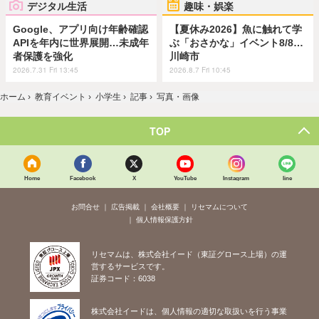
デジタル生活
趣味・娯楽
Google、アプリ向け年齢確認
【夏休み2026】魚に触れて学
APIを年内に世界展開…未成年
ぶ「おさかな」イベント8/8…
者保護を強化
川崎市
2026.7.31 Fri 13:45
2026.8.7 Fri 10:45
ホーム
›
教育イベント
›
小学生
›
記事
›
写真・画像
TOP
Home
Facebook
X
YouTube
Instagram
line
お問合せ
広告掲載
会社概要
リセマムについて
個人情報保護方針
リセマムは、株式会社イード（東証グロース上場）の運
営するサービスです。
証券コード：6038
株式会社イードは、個人情報の適切な取扱いを行う事業