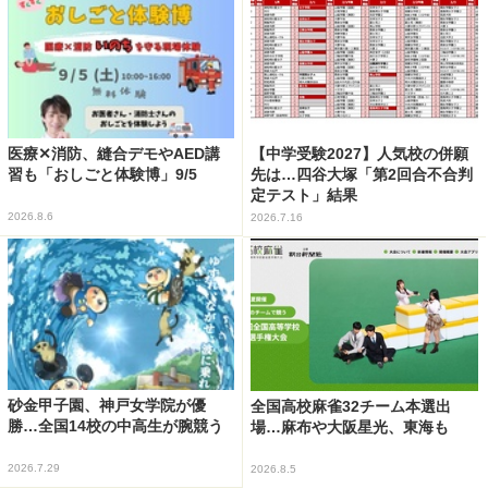
医療✕消防、縫合デモやAED講
【中学受験2027】人気校の併願
習も「おしごと体験博」9/5
先は…四谷大塚「第2回合不合判
定テスト」結果
2026.8.6
2026.7.16
砂金甲子園、神戸女学院が優
全国高校麻雀32チーム本選出
勝…全国14校の中高生が腕競う
場…麻布や大阪星光、東海も
2026.7.29
2026.8.5