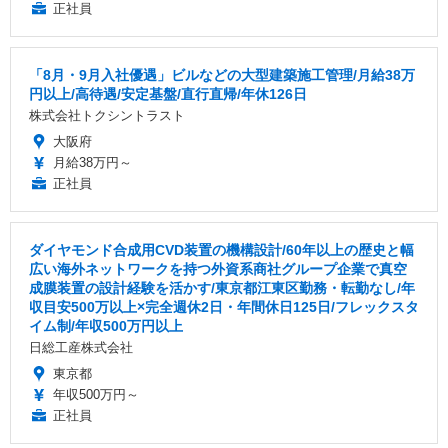
正社員
「8月・9月入社優遇」ビルなどの大型建築施工管理/月給38万
円以上/高待遇/安定基盤/直行直帰/年休126日
株式会社トクシントラスト
大阪府
月給38万円～
正社員
ダイヤモンド合成用CVD装置の機構設計/60年以上の歴史と幅
広い海外ネットワークを持つ外資系商社グループ企業で真空
成膜装置の設計経験を活かす/東京都江東区勤務・転勤なし/年
収目安500万以上×完全週休2日・年間休日125日/フレックスタ
イム制/年収500万円以上
日総工産株式会社
東京都
年収500万円～
正社員