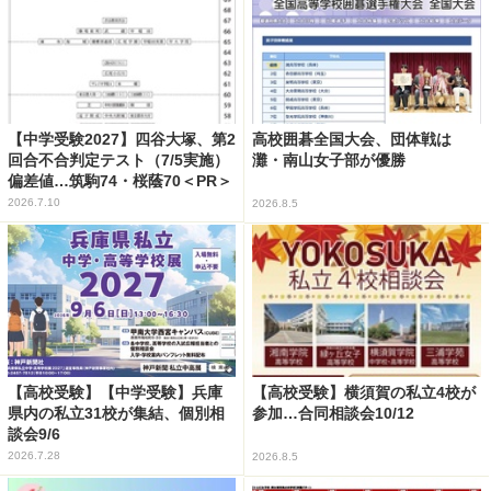
【中学受験2027】四谷大塚、第2
高校囲碁全国大会、団体戦は
回合不合判定テスト（7/5実施）
灘・南山女子部が優勝
偏差値…筑駒74・桜蔭70＜PR＞
2026.7.10
2026.8.5
【高校受験】【中学受験】兵庫
【高校受験】横須賀の私立4校が
県内の私立31校が集結、個別相
参加…合同相談会10/12
談会9/6
2026.7.28
2026.8.5