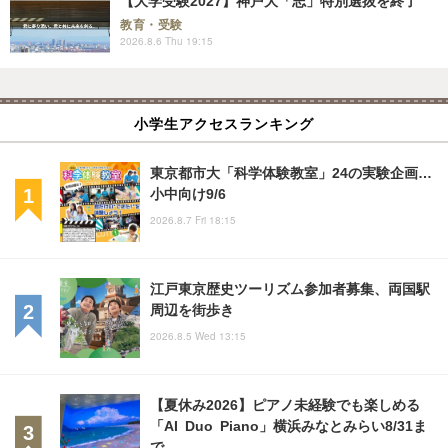
【大学受験2027】神戸大「志」特別選抜を終了
教育・受験
2026.8.6 Thu 19:15
小学生アクセスランキング
東京都市大「科学体験教室」24の実験企画…
小中向け9/6
2026.8.7 Fri 18:15
江戸東京歴史ツーリズム参加者募集、両国駅
周辺を街歩き
2026.8.5 Wed 13:15
【夏休み2026】ピアノ未経験でも楽しめる
「AI Duo Piano」横浜みなとみらい8/31ま
で