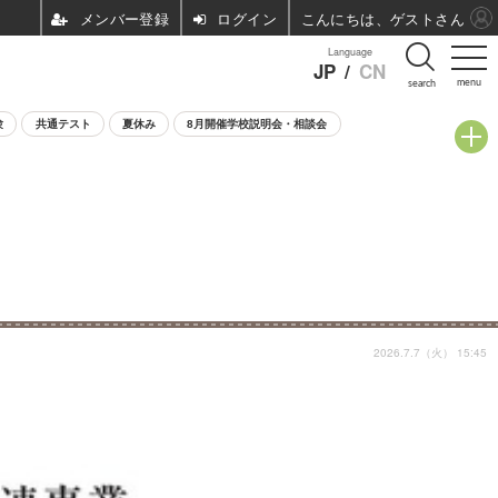
ログイン
こんにちは、ゲストさん
Language
JP
/
CN
menu
search
験
共通テスト
夏休み
8月開催学校説明会・相談会
2026.7.7（火） 15:45