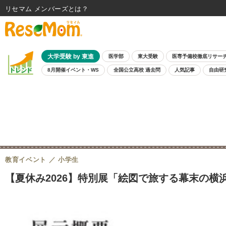
リセマム メンバーズ
大学受験 by 東進
医学部
東大受験
医専予備校徹底リサー
8月開催イベント・WS
全国公立高校 過去問
人気記事
自由研
教育イベント
小学生
【夏休み2026】特別展「絵図で旅する幕末の横浜