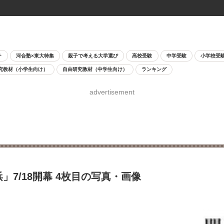
チ
河合塾×東大特集
親子で考える大学選び
高校受験
中学受験
小学校受
究教材（小学生向け）
自由研究教材（中学生向け）
ランキング
advertisement
」7/18開幕 4枚目の写真・画像