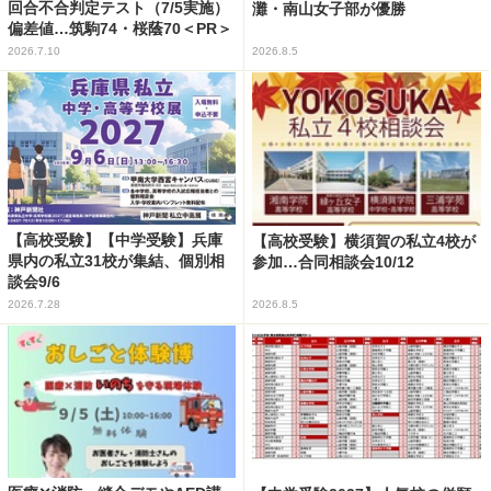
回合不合判定テスト（7/5実施）
灘・南山女子部が優勝
偏差値…筑駒74・桜蔭70＜PR＞
2026.7.10
2026.8.5
【高校受験】【中学受験】兵庫
【高校受験】横須賀の私立4校が
県内の私立31校が集結、個別相
参加…合同相談会10/12
談会9/6
2026.7.28
2026.8.5