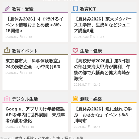
教育・受験
教育ICT
【夏休み2026】すぐ行けるイ
【夏休み2026】東大メタバー
ベント情報おまとめ便＜8/9-
ス工学部、生成AIなどジュニ
15開催＞
ア講座6選
2026.8.7 Fri 19:45
2026.7.30 Thu 11:15
教育イベント
生活・健康
東京都市大「科学体験教室」
【高校野球2026夏】第3日朝
24の実験企画…小中向け9/6
の部は東海大甲府が勝利、午
後の部で八幡商と健大高崎が
2026.8.7 Fri 18:15
激突
2026.8.7 Fri 12:45
デジタル生活
趣味・娯楽
Google、アプリ向け年齢確認
【夏休み2026】魚に触れて学
APIを年内に世界展開…未成年
ぶ「おさかな」イベント8/8…
者保護を強化
川崎市
2026.7.31 Fri 13:45
2026.8.7 Fri 10:45
ホーム
›
教育・受験
›
小学生
›
記事
›
写真・画像