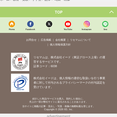
TOP
Home
Facebook
X
YouTube
Instagram
line
お問合せ
広告掲載
会社概要
リセマムについて
個人情報保護方針
リセマムは、株式会社イード（東証グロース上場）の運
営するサービスです。
証券コード：6038
株式会社イードは、個人情報の適切な取扱いを行う事業
者に対して付与されるプライバシーマークの付与認定を
受けています。
紹介した商品/サービスを購入、契約した場合に、
売上の一部が弊社サイトに還元されることがあります。
当サイトに掲載の記事・見出し・写真・画像の無断転載を禁じます。
Copyright © 2026 IID, Inc.
advertisement