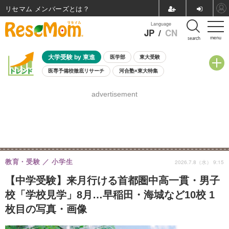
リセマム メンバーズ
Language
JP
/
CN
menu
search
大学受験 by 東進
医学部
東大受験
医専予備校徹底リサーチ
河合塾×東大特集
親子で考える大学選び
高校受験
中学受験
小学校受験
advertisement
共通テスト
夏休み
8月開催学校説明会・相談会
8月開催イベント・WS
全国公立高校 過去問
人気記事
自由研究教材（小学生向け）
自由研究教材（中学生向け）
ランキング
教育・受験
小学生
2026.7.8（水） 9:15
【中学受験】来月行ける首都圏中高一貫・男子
校「学校見学」8月…早稲田・海城など10校 1
枚目の写真・画像