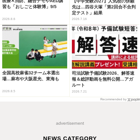
医療✕消防、縫合デモやAED講
【中学受験2027】人気校の併願
習も「おしごと体験博」9/5
先は…四谷大塚「第2回合不合判
定テスト」結果
2026.8.6
2026.7.16
全国高校麻雀32チーム本選出
司法試験予備試験2026、解答速
場…麻布や大阪星光、東海も
報＆総評動画を無料公開…アガ
ルート
2026.8.5
2026.7.21
Recommended by
advertisement
NEWS CATEGORY