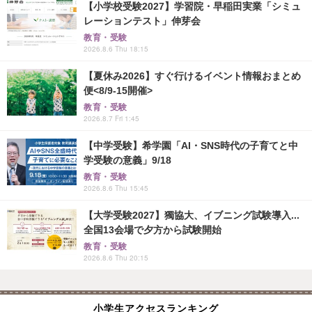
【小学校受験2027】学習院・早稲田実業「シミュ
レーションテスト」伸芽会
教育・受験
2026.8.6 Thu 18:15
【夏休み2026】すぐ行けるイベント情報おまとめ
便<8/9-15開催>
教育・受験
2026.8.7 Fri 1:45
【中学受験】希学園「AI・SNS時代の子育てと中
学受験の意義」9/18
教育・受験
2026.8.6 Thu 15:45
【大学受験2027】獨協大、イブニング試験導入...
全国13会場で夕方から試験開始
教育・受験
2026.8.6 Thu 20:15
小学生アクセスランキング