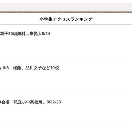
小学生アクセスランキング
子30組無料…嘉悦大8/24
8/8…桜蔭、品川女子など10校
場「私立小中高校展」8/22-23