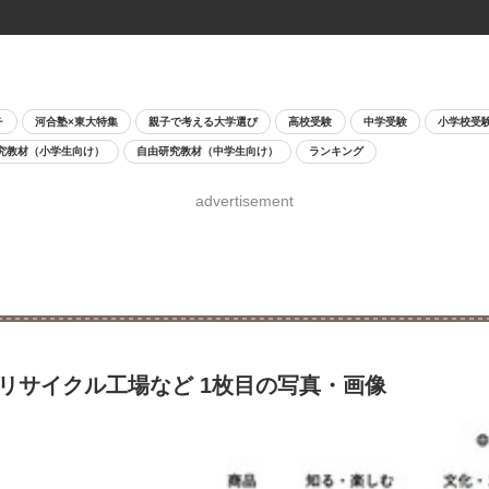
チ
河合塾×東大特集
親子で考える大学選び
高校受験
中学受験
小学校受
究教材（小学生向け）
自由研究教材（中学生向け）
ランキング
advertisement
・リサイクル工場など 1枚目の写真・画像