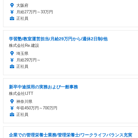
大阪府
月給27万円～33万円
正社員
学習塾/教室運営担当/月給29万円から/週休2日制/他
株式会社Re.建設
埼玉県
月給29万円～
正社員
新卒中途採用の実務および一般事務
株式会社IJTT
神奈川県
年収450万円～700万円
正社員
企業での管理栄養士業務/管理栄養士/ワークライフバランス充実