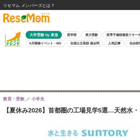
リセマム メンバーズ
大学受験 by 東進
医学部
東大受験
医専予備校徹底リサー
8月開催イベント・WS
全国公立高校 過去問
人気記事
自由研
教育・受験
小学生
【夏休み2026】首都圏の工場見学5選…天然水