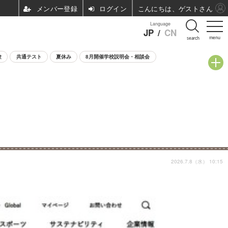
ログイン
こんにちは、ゲストさん
Language
JP
/
CN
menu
search
験
共通テスト
夏休み
8月開催学校説明会・相談会
2026.7.8（水） 10:15