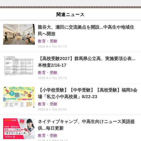
関連ニュース
龍谷大、瀬田に交流拠点を開設...中高生や地域住
民へ開放
教育・受験
2026.8.4 Tue 21:15
【高校受験2027】群馬県公立高、実施要項公表...
本検査2/16-17
教育・受験
2026.8.4 Tue 23:15
【小学校受験】【中学受験】【高校受験】福岡3会
場「私立小中高校展」8/22-23
教育・受験
2026.8.4 Tue 23:45
ネイティブキャンプ、中高生向けニュース英語提
供...毎日更新
教育・受験
2026.8.5 Wed 18:15