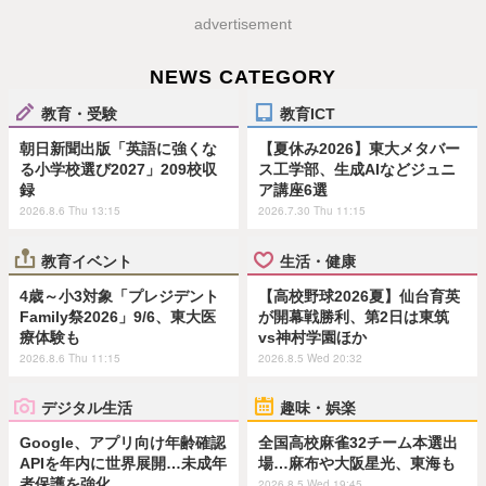
advertisement
NEWS CATEGORY
教育・受験
教育ICT
朝日新聞出版「英語に強くな
【夏休み2026】東大メタバー
る小学校選び2027」209校収
ス工学部、生成AIなどジュニ
録
ア講座6選
2026.8.6 Thu 13:15
2026.7.30 Thu 11:15
教育イベント
生活・健康
4歳～小3対象「プレジデント
【高校野球2026夏】仙台育英
Family祭2026」9/6、東大医
が開幕戦勝利、第2日は東筑
療体験も
vs神村学園ほか
2026.8.6 Thu 11:15
2026.8.5 Wed 20:32
デジタル生活
趣味・娯楽
Google、アプリ向け年齢確認
全国高校麻雀32チーム本選出
APIを年内に世界展開…未成年
場…麻布や大阪星光、東海も
者保護を強化
2026.8.5 Wed 19:45