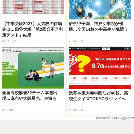
【中学受験2027】人気校の併願
砂金甲子園、神戸女学院が優
先は…四谷大塚「第2回合不合判
勝…全国14校の中高生が腕競う
定テスト」結果
2026.7.16
2026.7.29
全国高校麻雀32チーム本選出
渋幕や東大寺学園など40校、高
場…麻布や大阪星光、東海も
校生クイズTOKYOラウンドへ
2026.8.5
2026.7.29
Recommended by