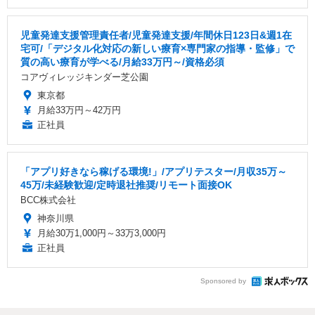
児童発達支援管理責任者/児童発達⽀援/年間休日123日&週1在
宅可/「デジタル化対応の新しい療育×専門家の指導・監修」で
質の高い療育が学べる/月給33万円～/資格必須
コアヴィレッジキンダー芝公園
東京都
月給33万円～42万円
正社員
「アプリ好きなら稼げる環境!」/アプリテスター/月収35万～
45万/未経験歓迎/定時退社推奨/リモート面接OK
BCC株式会社
神奈川県
月給30万1,000円～33万3,000円
正社員
Sponsored by