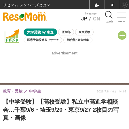
リセマム メンバーズ
Language
JP
/
CN
menu
search
大学受験 by 東進
医学部
東大受験
医専予備校徹底リサーチ
河合塾×東大特集
親子で考える大学選び
高校受験
中学受験
小学校受験
advertisement
共通テスト
夏休み
8月開催学校説明会・相談会
8月開催イベント・WS
全国公立高校 過去問
人気記事
自由研究教材（小学生向け）
自由研究教材（中学生向け）
ランキング
教育・受験
中学生
2026.7.8（水） 14:15
【中学受験】【高校受験】私立中高進学相談
会…千葉9/6・埼玉9/20・東京9/27 2枚目の写
真・画像