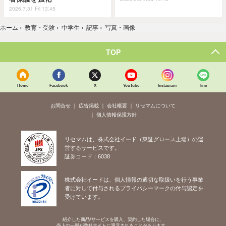
2026.7.31 Fri 13:45
ホーム
›
教育・受験
›
中学生
›
記事
›
写真・画像
TOP
Home
Facebook
X
YouTube
Instagram
line
お問合せ
広告掲載
会社概要
リセマムについて
個人情報保護方針
リセマムは、株式会社イード（東証グロース上場）の運
営するサービスです。
証券コード：6038
株式会社イードは、個人情報の適切な取扱いを行う事業
者に対して付与されるプライバシーマークの付与認定を
受けています。
紹介した商品/サービスを購入、契約した場合に、
売上の一部が弊社サイトに還元されることがあります。