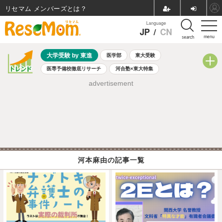
リセマム メンバーズ
Language
JP
/
CN
menu
search
大学受験 by 東進
医学部
東大受験
医専予備校徹底リサーチ
河合塾×東大特集
親子で考える大学選び
高校受験
中学受験
小学校受験
advertisement
共通テスト
夏休み
8月開催学校説明会・相談会
8月開催イベント・WS
全国公立高校 過去問
人気記事
自由研究教材（小学生向け）
自由研究教材（中学生向け）
ランキング
河本麻由の記事一覧