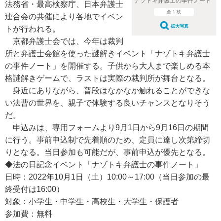
ナゾトキ弁護士の事件ノート
法務省・最高検察庁、日本弁護士
全 1 枚
連合会の共催により各地でイベン
拡大写真
トが行われる。
京都弁護士会では、今年は裁判
所と弁護士会館を使った謎解きイベント「ナゾトキ弁護士
の事件ノート」を開催する。子供から大人まで楽しめる本
格謎解きゲームで、ラストは実際の裁判所が舞台となる。
身近にありながら、普段はなかなか触れることができな
い法曹の世界を、親子で体験する良いチャンスとなりそう
だ。
申込みは、専用フォームより9月1日から9月16日の期間
に行う。事前申込制で先着順のため、定員に達し次第締切
りとなる。当日参加も可能だが、事前申込が優先となる。
◆法の日記念イベント「ナゾトキ弁護士の事件ノート」
日時：2022年10月1日（土）10:00～17:00（当日参加の最
終受付は16:00）
対象：小学生・中学生・高校生・大学生・保護者
参加費：無料