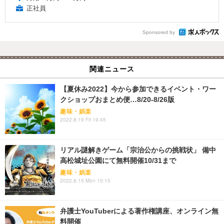
正社員
Sponsored by
関連ニュース
【夏休み2022】今から参加できるイベント・ワー
クショップおまとめ便…8/20-8/26版
趣味・娯楽
2022.8.19 Fri 19:45
リアル謎解きゲーム「宗治公からの挑戦状」 備中
高松城址公園にて無料開催10/31まで
趣味・娯楽
2022.8.15 Mon 15:15
弁護士YouTuberによる著作権講座、オンライン無
料開催