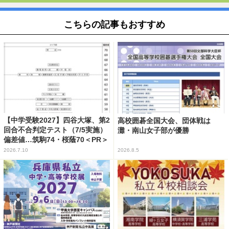
こちらの記事もおすすめ
【中学受験2027】四谷大塚、第2
高校囲碁全国大会、団体戦は
回合不合判定テスト（7/5実施）
灘・南山女子部が優勝
偏差値…筑駒74・桜蔭70＜PR＞
2026.7.10
2026.8.5