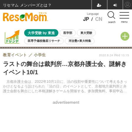
リセマム メンバーズ
Language
JP
/
CN
menu
search
大学受験 by 東進
医学部
東大受験
医専予備校徹底リサーチ
河合塾×東大特集
親子で考える大学選び
高校受験
中学受験
小学校受験
教育イベント
小学生
2022.8.24 Wed 10:15
共通テスト
夏休み
8月開催学校説明会・相談会
ラストの舞台は裁判所…京都弁護士会、謎解き
8月開催イベント・WS
全国公立高校 過去問
人気記事
イベント10/1
自由研究教材（小学生向け）
自由研究教材（中学生向け）
ランキング
京都弁護士会は、2022年10月1日に、法の役割や重要性について考えるきっ
かけとなるよう設けられた「法の日」のイベントとして、京都地方裁判所と弁
護士会館を舞台にした本格謎解きゲームを開催する。参加費無料。事前申込制
（先着順）。
advertisement