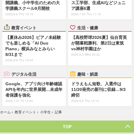
開講義、小中学生のための大
ス工学部、生成AIなどジュニ
学講義スクール9月開校
ア講座6選
2026.8.6 Thu 19:15
2026.7.30 Thu 11:15
教育イベント
生活・健康
【夏休み2026】ピアノ未経験
【高校野球2026夏】仙台育英
でも楽しめる「AI Duo
が開幕戦勝利、第2日は東筑
Piano」横浜みなとみらい
vs神村学園ほか
8/31まで
2026.8.5 Wed 20:32
2026.8.6 Thu 19:45
デジタル生活
趣味・娯楽
Google、アプリ向け年齢確認
ドラえもん短歌、入選作は
APIを年内に世界展開…未成年
11/20発売の新刊に収録…9/3
者保護を強化
締切
2026.7.31 Fri 13:45
2026.8.6 Thu 15:15
ホーム
›
教育イベント
›
小学生
›
記事
TOP