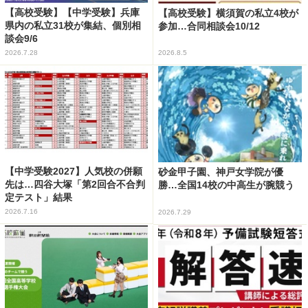
【高校受験】【中学受験】兵庫
【高校受験】横須賀の私立4校が
県内の私立31校が集結、個別相
参加…合同相談会10/12
談会9/6
2026.7.28
2026.8.5
【中学受験2027】人気校の併願
砂金甲子園、神戸女学院が優
先は…四谷大塚「第2回合不合判
勝…全国14校の中高生が腕競う
定テスト」結果
2026.7.16
2026.7.29