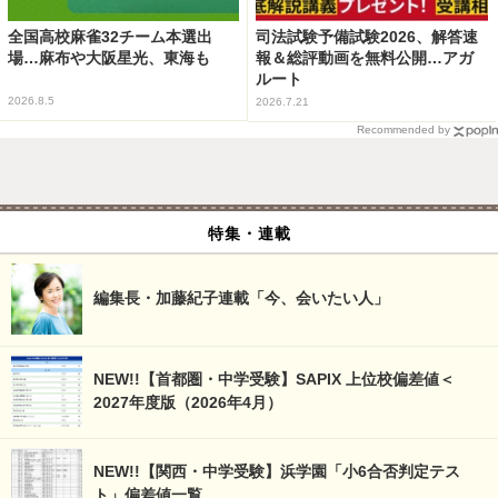
全国高校麻雀32チーム本選出
司法試験予備試験2026、解答速
場…麻布や大阪星光、東海も
報＆総評動画を無料公開…アガ
ルート
2026.8.5
2026.7.21
Recommended by
特集・連載
編集長・加藤紀子連載「今、会いたい人」
NEW!!【首都圏・中学受験】SAPIX 上位校偏差値＜
2027年度版（2026年4月）
NEW!!【関西・中学受験】浜学園「小6合否判定テス
ト」偏差値一覧