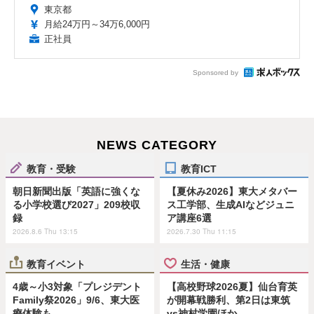
東京都
月給24万円～34万6,000円
正社員
Sponsored by
NEWS CATEGORY
教育・受験
教育ICT
朝日新聞出版「英語に強くな
【夏休み2026】東大メタバー
る小学校選び2027」209校収
ス工学部、生成AIなどジュニ
録
ア講座6選
2026.8.6 Thu 13:15
2026.7.30 Thu 11:15
教育イベント
生活・健康
4歳～小3対象「プレジデント
【高校野球2026夏】仙台育英
Family祭2026」9/6、東大医
が開幕戦勝利、第2日は東筑
療体験も
vs神村学園ほか