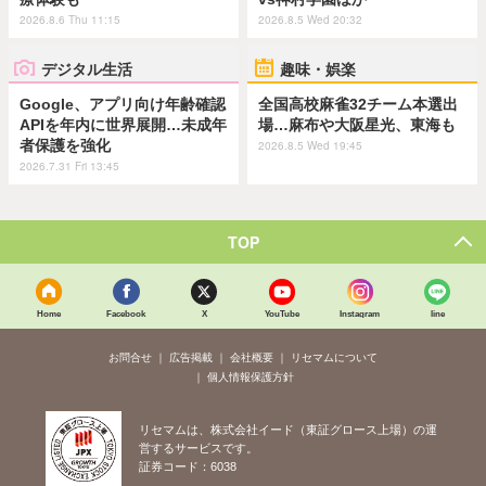
2026.8.6 Thu 11:15
2026.8.5 Wed 20:32
デジタル生活
趣味・娯楽
Google、アプリ向け年齢確認
全国高校麻雀32チーム本選出
APIを年内に世界展開…未成年
場…麻布や大阪星光、東海も
者保護を強化
2026.8.5 Wed 19:45
2026.7.31 Fri 13:45
TOP
Home
Facebook
X
YouTube
Instagram
line
お問合せ
広告掲載
会社概要
リセマムについて
個人情報保護方針
リセマムは、株式会社イード（東証グロース上場）の運
営するサービスです。
証券コード：6038