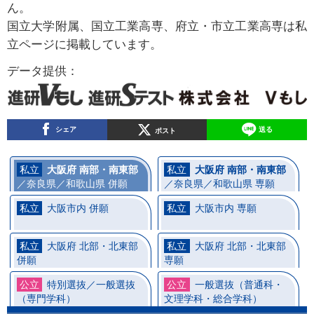
ん。
国立大学附属、国立工業高専、府立・市立工業高専は私
立ページに掲載しています。
データ提供：
シェア
送る
ポスト
大阪府 南部・南東部
大阪府 南部・南東部
／奈良県／和歌山県 併願
／奈良県／和歌山県 専願
大阪市内 併願
大阪市内 専願
大阪府 北部・北東部
大阪府 北部・北東部
併願
専願
特別選抜／一般選抜
一般選抜（普通科・
（専門学科）
文理学科・総合学科）