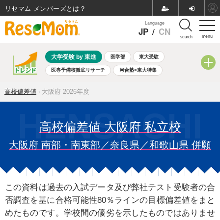
リセマム メンバーズ
Language
JP
/
CN
menu
search
大学受験 by 東進
医学部
東大受験
医専予備校徹底リサーチ
河合塾×東大特集
親子で考える大学選び
高校受験
中学受験
小学校受験
高校偏差値
大阪府 2026年度
共通テスト
夏休み
8月開催学校説明会・相談会
8月開催イベント・WS
全国公立高校 過去問
人気記事
自由研究教材（小学生向け）
自由研究教材（中学生向け）
高校偏差値 大阪府 私立校
ランキング
大阪府 南部・南東部／奈良県／和歌山県 併願
この資料は過去の入試データ及び弊社テスト受験者の合
否調査を基に合格可能性80％ラインの目標偏差値をまと
めたものです。学校間の優劣を示したものではありませ