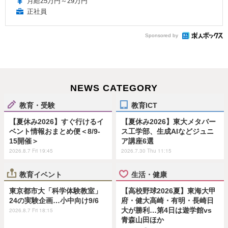
月給25万円～29万円
正社員
Sponsored by
NEWS CATEGORY
教育・受験
教育ICT
【夏休み2026】すぐ行けるイ
【夏休み2026】東大メタバー
ベント情報おまとめ便＜8/9-
ス工学部、生成AIなどジュニ
15開催＞
ア講座6選
2026.8.7 Fri 19:45
2026.7.30 Thu 11:15
教育イベント
生活・健康
東京都市大「科学体験教室」
【高校野球2026夏】東海大甲
24の実験企画…小中向け9/6
府・健大高崎・有明・長崎日
大が勝利…第4日は遊学館vs
2026.8.7 Fri 18:15
青森山田ほか