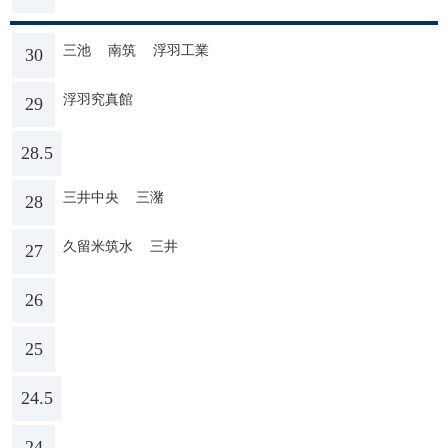
三池
南筑
浮羽工業
30
浮羽究真館
29
28.5
三井中央
三潴
28
久留米筑水
三井
27
26
25
24.5
24