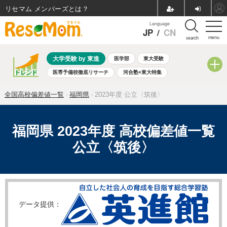
リセマム メンバーズ
Language
JP
/
CN
menu
search
大学受験 by 東進
医学部
東大受験
医専予備校徹底リサーチ
河合塾×東大特集
親子で考える大学選び
高校受験
中学受験
小学校受験
全国高校偏差値一覧
福岡県
2023年度 公立〈筑後〉
共通テスト
夏休み
8月開催学校説明会・相談会
8月開催イベント・WS
全国公立高校 過去問
人気記事
自由研究教材（小学生向け）
自由研究教材（中学生向け）
福岡県 2023年度 高校偏差値一覧
ランキング
公立〈筑後〉
データ提供：