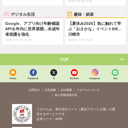
2026.8.8 Sat 9:52
デジタル生活
趣味・娯楽
Google、アプリ向け年齢確認
【夏休み2026】魚に触れて学
APIを年内に世界展開…未成年
ぶ「おさかな」イベント8/8…
者保護を強化
川崎市
2026.7.31 Fri 13:45
2026.8.7 Fri 10:45
TOP
Home
Facebook
X
YouTube
Instagram
line
お問合せ
広告掲載
会社概要
リセマムについて
個人情報保護方針
リセマムは、株式会社イード（東証グロース上場）の運
営するサービスです。
証券コード：6038