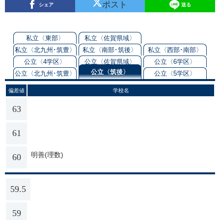
ポスト
シェア
送る
私立〈東部〉
私立〈佐賀県域〉
私立〈北九州･筑豊〉
私立〈南部･筑後〉
私立〈西部･南部〉
公立〈4学区〉
公立〈佐賀県域〉
公立〈6学区〉
公立〈筑後〉
公立〈北九州･筑豊〉
公立〈5学区〉
偏差値
学校名
63
61
明善(理数)
60
59.5
59