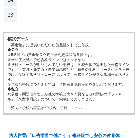
23
模試データ
「英進館」に提供いただいた偏差値をもとに作成。
◆公立
※5教科での英進館公立高合格判定模試偏差値です。
※来年度入試の予想合格ラインではありません。
※学科・コースが明記されてない学校は、学校全体で算出した合格ライン
です。工業系・商業系・農業系高校など、複数の学科・コースがある学校
では、受験する学科・コースによって、合格ラインが異なる場合がありま
す。
※全員合格校につきましては、合格者最低偏差値を表記しております。
◆私立
難易度・問題傾向などが他の学校と大きく異なる超難関校の「ラ・サー
ル」「久留米附設」については掲載しておりません。
一覧での学校名表記は 学校名（学科・コース）。
法人営業/「広告業界で働こう!」未経験でも安心の教育体