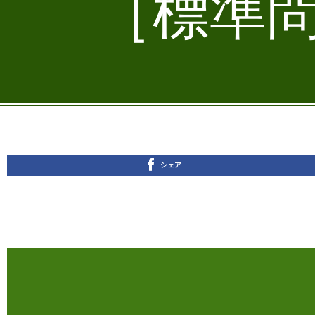
［標準問
シェア