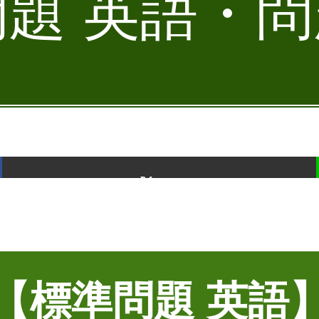
題 英語・問題
ポスト
【標準問題 英語