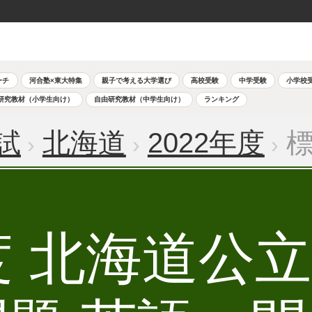
ーチ
河合塾×東大特集
親子で考える大学選び
高校受験
中学受験
小学校
研究教材（小学生向け）
自由研究教材（中学生向け）
ランキング
試
北海道
2022年度
標
年度 北海道公