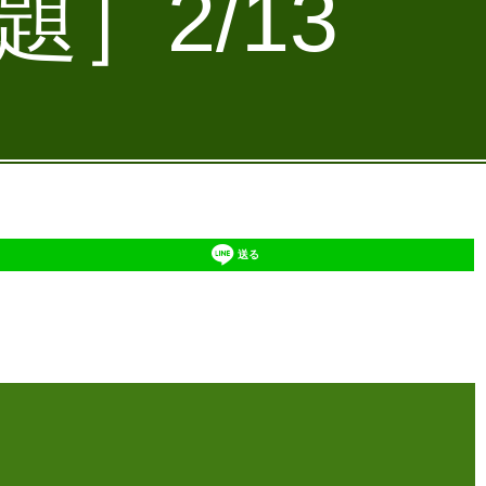
］2/13
送る
】