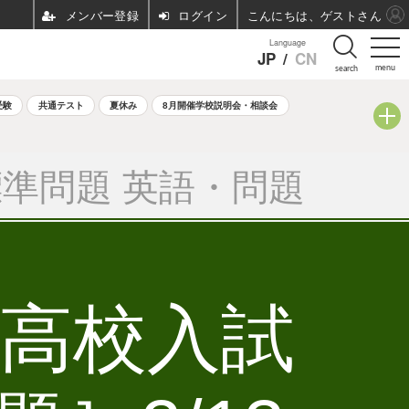
ログイン
こんにちは、ゲストさん
Language
JP
/
CN
menu
search
受験
共通テスト
夏休み
8月開催学校説明会・相談会
準問題 英語・問題
立高校入試