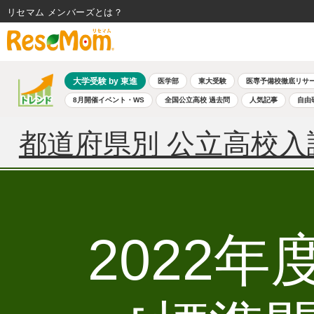
リセマム メンバーズ
大学受験 by 東進
医学部
東大受験
医専予備校徹底リサ
8月開催イベント・WS
全国公立高校 過去問
人気記事
自由
都道府県別 公立高校入
2022