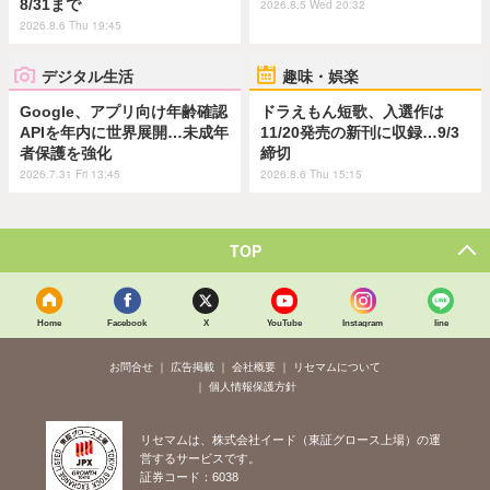
8/31まで
2026.8.5 Wed 20:32
2026.8.6 Thu 19:45
デジタル生活
趣味・娯楽
Google、アプリ向け年齢確認
ドラえもん短歌、入選作は
APIを年内に世界展開…未成年
11/20発売の新刊に収録…9/3
者保護を強化
締切
2026.7.31 Fri 13:45
2026.8.6 Thu 15:15
TOP
Home
Facebook
X
YouTube
Instagram
line
お問合せ
広告掲載
会社概要
リセマムについて
個人情報保護方針
リセマムは、株式会社イード（東証グロース上場）の運
営するサービスです。
証券コード：6038