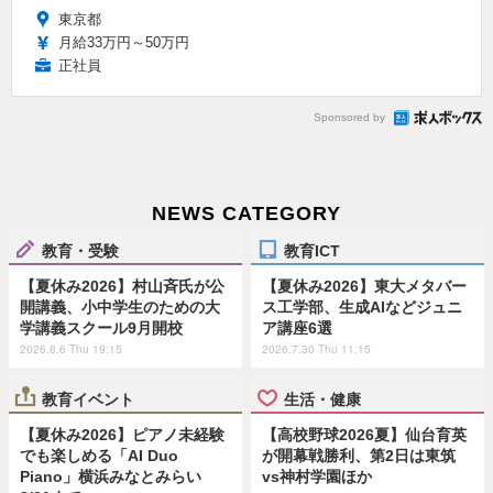
東京都
月給33万円～50万円
正社員
Sponsored by
NEWS CATEGORY
教育・受験
教育ICT
【夏休み2026】村山斉氏が公
【夏休み2026】東大メタバー
開講義、小中学生のための大
ス工学部、生成AIなどジュニ
学講義スクール9月開校
ア講座6選
2026.8.6 Thu 19:15
2026.7.30 Thu 11:15
教育イベント
生活・健康
【夏休み2026】ピアノ未経験
【高校野球2026夏】仙台育英
でも楽しめる「AI Duo
が開幕戦勝利、第2日は東筑
Piano」横浜みなとみらい
vs神村学園ほか