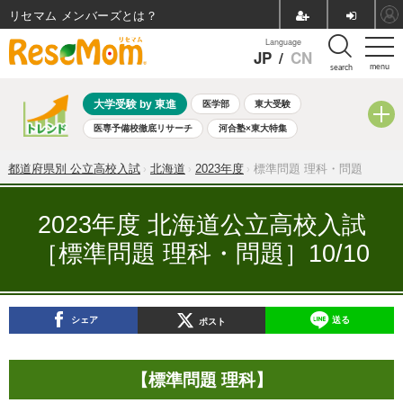
リセマム メンバーズ
Language
JP
/
CN
menu
search
大学受験 by 東進
医学部
東大受験
医専予備校徹底リサーチ
河合塾×東大特集
親子で考える大学選び
高校受験
中学受験
小学校受験
都道府県別 公立高校入試
北海道
2023年度
標準問題 理科・問題
共通テスト
夏休み
8月開催学校説明会・相談会
8月開催イベント・WS
全国公立高校 過去問
人気記事
2023年度 北海道公立高校入試
自由研究教材（小学生向け）
自由研究教材（中学生向け）
［標準問題 理科・問題］10/10
ランキング
シェア
送る
ポスト
【標準問題 理科】