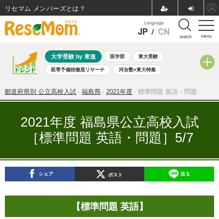
リセマム メンバーズ
Language
JP
/
CN
menu
search
大学受験 by 東進
医学部
東大受験
医専予備校徹底リサーチ
河合塾×東大特集
親子で考える大学選び
高校受験
中学受験
小学校受験
都道府県別 公立高校入試
福島県
2021年度
標準問題 英語・問題
共通テスト
夏休み
8月開催学校説明会・相談会
8月開催イベント・WS
全国公立高校 過去問
人気記事
2021年度 福島県公立高校入試
自由研究教材（小学生向け）
自由研究教材（中学生向け）
［標準問題 英語・問題］5/7
ランキング
シェア
送る
ポスト
【標準問題 英語】