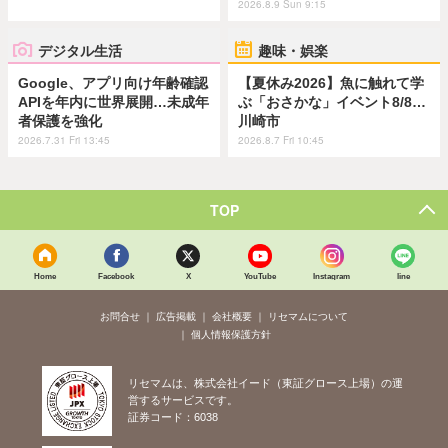
2026.8.9 Sun 9:15
デジタル生活
趣味・娯楽
Google、アプリ向け年齢確認
【夏休み2026】魚に触れて学
APIを年内に世界展開…未成年
ぶ「おさかな」イベント8/8…
者保護を強化
川崎市
2026.7.31 Fri 13:45
2026.8.7 Fri 10:45
TOP
Home
Facebook
X
YouTube
Instagram
line
お問合せ
広告掲載
会社概要
リセマムについて
個人情報保護方針
リセマムは、株式会社イード（東証グロース上場）の運
営するサービスです。
証券コード：6038