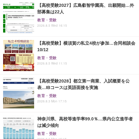
【高校受験2027】広島叡智学園高、出願開始…外
部募集は22人
教育・受験
2026.8.5 Wed 16:15
【高校受験】横須賀の私立4校が参加…合同相談会
10/12
教育・受験
2026.8.5 Wed 11:15
【高校受験2028】都立第一商業、入試概要を公
表…IBコースは英語面接を実施
教育・受験
2026.8.3 Mon 17:15
神奈川県、高校等進学率99.0％…県内公立進学者
は減少傾向
教育・受験
2026.8.3 Mon 15:15