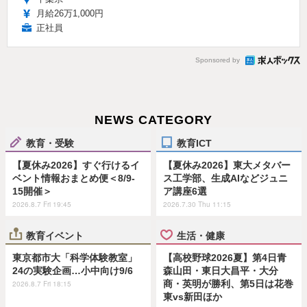
月給26万1,000円
正社員
Sponsored by
NEWS CATEGORY
教育・受験
教育ICT
【夏休み2026】すぐ行けるイ
【夏休み2026】東大メタバー
ベント情報おまとめ便＜8/9-
ス工学部、生成AIなどジュニ
15開催＞
ア講座6選
2026.8.7 Fri 19:45
2026.7.30 Thu 11:15
教育イベント
生活・健康
東京都市大「科学体験教室」
【高校野球2026夏】第4日青
24の実験企画…小中向け9/6
森山田・東日大昌平・大分
商・英明が勝利、第5日は花巻
2026.8.7 Fri 18:15
東vs新田ほか