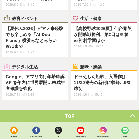
2026.8.6 Thu 19:15
2026.7.30 Thu 11:15
教育イベント
生活・健康
【夏休み2026】ピアノ未経験
【高校野球2026夏】仙台育英
でも楽しめる「AI Duo
が開幕戦勝利、第2日は東筑
Piano」横浜みなとみらい
vs神村学園ほか
8/31まで
2026.8.5 Wed 20:32
2026.8.6 Thu 19:45
デジタル生活
趣味・娯楽
Google、アプリ向け年齢確認
ドラえもん短歌、入選作は
APIを年内に世界展開…未成年
11/20発売の新刊に収録…9/3
者保護を強化
締切
2026.7.31 Fri 13:45
2026.8.6 Thu 15:15
TOP
Home
Facebook
X
YouTube
Instagram
line