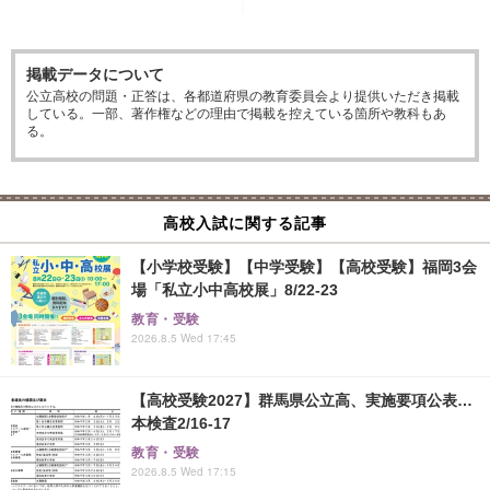
掲載データについて
公立高校の問題・正答は、各都道府県の教育委員会より提供いただき掲載
している。一部、著作権などの理由で掲載を控えている箇所や教科もあ
る。
高校入試に関する記事
【小学校受験】【中学受験】【高校受験】福岡3会
場「私立小中高校展」8/22-23
教育・受験
2026.8.5 Wed 17:45
【高校受験2027】群馬県公立高、実施要項公表…
本検査2/16-17
教育・受験
2026.8.5 Wed 17:15