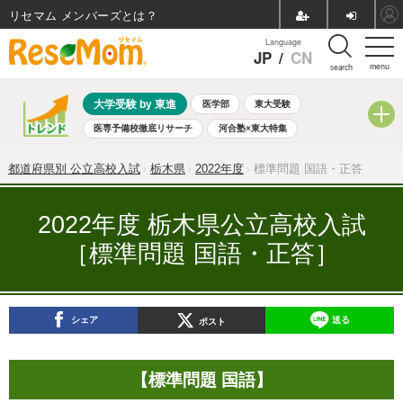
リセマム メンバーズ
Language
JP
/
CN
menu
search
大学受験 by 東進
医学部
東大受験
医専予備校徹底リサーチ
河合塾×東大特集
親子で考える大学選び
高校受験
中学受験
小学校受験
都道府県別 公立高校入試
栃木県
2022年度
標準問題 国語・正答
共通テスト
夏休み
8月開催学校説明会・相談会
8月開催イベント・WS
全国公立高校 過去問
人気記事
2022年度 栃木県公立高校入試
自由研究教材（小学生向け）
自由研究教材（中学生向け）
［標準問題 国語・正答］
ランキング
シェア
送る
ポスト
【標準問題 国語】