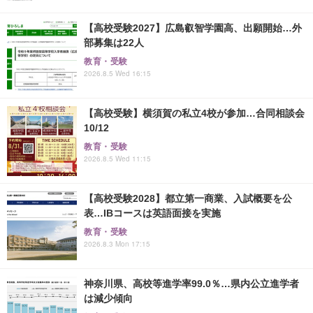
【高校受験2027】広島叡智学園高、出願開始…外
部募集は22人
教育・受験
2026.8.5 Wed 16:15
【高校受験】横須賀の私立4校が参加…合同相談会
10/12
教育・受験
2026.8.5 Wed 11:15
【高校受験2028】都立第一商業、入試概要を公
表…IBコースは英語面接を実施
教育・受験
2026.8.3 Mon 17:15
神奈川県、高校等進学率99.0％…県内公立進学者
は減少傾向