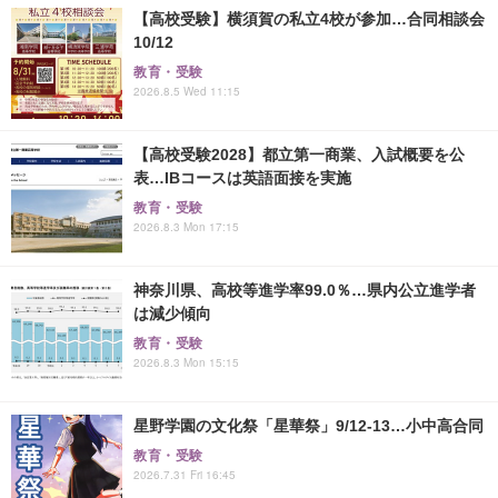
【高校受験】横須賀の私立4校が参加…合同相談会
10/12
教育・受験
2026.8.5 Wed 11:15
【高校受験2028】都立第一商業、入試概要を公
表…IBコースは英語面接を実施
教育・受験
2026.8.3 Mon 17:15
神奈川県、高校等進学率99.0％…県内公立進学者
は減少傾向
教育・受験
2026.8.3 Mon 15:15
星野学園の文化祭「星華祭」9/12-13…小中高合同
教育・受験
2026.7.31 Fri 16:45