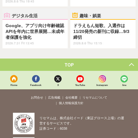
2026.8.6 Thu 19:45
デジタル生活
趣味・娯楽
Google、アプリ向け年齢確認
ドラえもん短歌、入選作は
APIを年内に世界展開…未成年
11/20発売の新刊に収録…9/3
者保護を強化
締切
2026.7.31 Fri 13:45
2026.8.6 Thu 15:15
TOP
Home
Facebook
X
YouTube
Instagram
line
お問合せ
広告掲載
会社概要
リセマムについて
個人情報保護方針
リセマムは、株式会社イード（東証グロース上場）の運
営するサービスです。
証券コード：6038