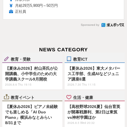
月給29万5,900円～50万円
正社員
Sponsored by
NEWS CATEGORY
教育・受験
教育ICT
【夏休み2026】村山斉氏が公
【夏休み2026】東大メタバー
開講義、小中学生のための大
ス工学部、生成AIなどジュニ
学講義スクール9月開校
ア講座6選
2026.8.6 Thu 19:15
2026.7.30 Thu 11:15
教育イベント
生活・健康
【夏休み2026】ピアノ未経験
【高校野球2026夏】仙台育英
でも楽しめる「AI Duo
が開幕戦勝利、第2日は東筑
Piano」横浜みなとみらい
vs神村学園ほか
8/31まで
2026.8.5 Wed 20:32