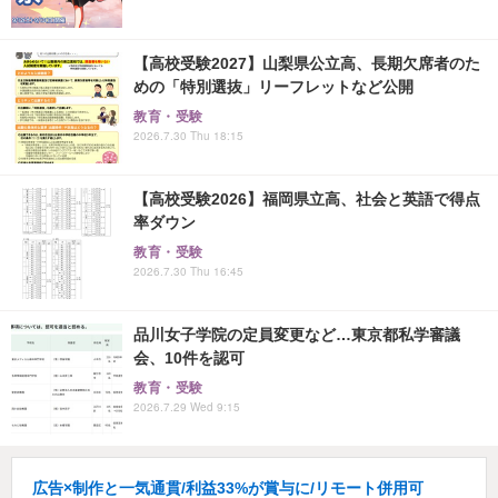
【高校受験2027】山梨県公立高、長期欠席者のた
めの「特別選抜」リーフレットなど公開
教育・受験
2026.7.30 Thu 18:15
【高校受験2026】福岡県立高、社会と英語で得点
率ダウン
教育・受験
2026.7.30 Thu 16:45
品川女子学院の定員変更など…東京都私学審議
会、10件を認可
教育・受験
2026.7.29 Wed 9:15
広告×制作と一気通貫/利益33%が賞与に/リモート併用可