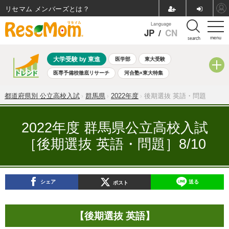
リセマム メンバーズ
Language
JP
/
CN
menu
search
大学受験 by 東進
医学部
東大受験
医専予備校徹底リサーチ
河合塾×東大特集
親子で考える大学選び
高校受験
中学受験
小学校受験
都道府県別 公立高校入試
群馬県
2022年度
後期選抜 英語・問題
共通テスト
夏休み
8月開催学校説明会・相談会
8月開催イベント・WS
全国公立高校 過去問
人気記事
2022年度 群馬県公立高校入試
自由研究教材（小学生向け）
自由研究教材（中学生向け）
［後期選抜 英語・問題］8/10
ランキング
シェア
送る
ポスト
【後期選抜 英語】