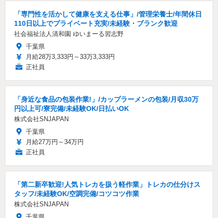
「専門性を活かして健康を支える仕事」/管理栄養士/年間休日
110日以上でプライベート充実/未経験・ブランク歓迎
社会福祉法人清和園 ゆいまーる習志野
千葉県
月給28万3,333円～33万3,333円
正社員
「身近な食品の包装作業!」/カップラーメンの包装/月収30万
円以上可/寮完備/未経験OK/日払いOK
株式会社SNJAPAN
千葉県
月給27万円～34万円
正社員
「第二新卒歓迎!人気トレカを扱う軽作業」トレカの仕分けス
タッフ/未経験OK/空調完備/コツコツ作業
株式会社SNJAPAN
千葉県