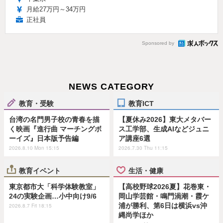
月給27万円～34万円
正社員
Sponsored by
NEWS CATEGORY
教育・受験
教育ICT
台湾の名門男子校の青春を描
【夏休み2026】東大メタバー
く映画『進行曲 マーチングボ
ス工学部、生成AIなどジュニ
ーイズ』日本版予告編
ア講座6選
2026.8.10 Mon 15:15
2026.7.30 Thu 11:15
教育イベント
生活・健康
東京都市大「科学体験教室」
【高校野球2026夏】花巻東・
24の実験企画…小中向け9/6
岡山学芸館・鳴門渦潮・霞ケ
浦が勝利、第6日は横浜vs沖
2026.8.7 Fri 18:15
縄尚学ほか