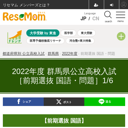
リセマム メンバーズ
Language
JP
/
CN
menu
search
大学受験 by 東進
医学部
東大受験
医専予備校徹底リサーチ
河合塾×東大特集
親子で考える大学選び
高校受験
中学受験
小学校受験
都道府県別 公立高校入試
群馬県
2022年度
前期選抜 国語・問題
共通テスト
夏休み
8月開催学校説明会・相談会
8月開催イベント・WS
全国公立高校 過去問
人気記事
2022年度 群馬県公立高校入試
自由研究教材（小学生向け）
自由研究教材（中学生向け）
［前期選抜 国語・問題］1/6
ランキング
シェア
送る
ポスト
【前期選抜 国語】