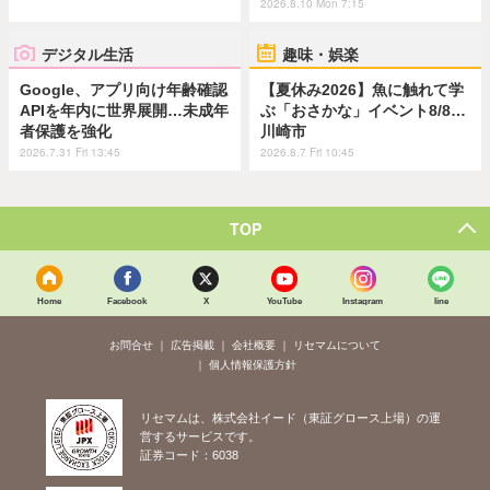
2026.8.10 Mon 7:15
デジタル生活
趣味・娯楽
Google、アプリ向け年齢確認
【夏休み2026】魚に触れて学
APIを年内に世界展開…未成年
ぶ「おさかな」イベント8/8…
者保護を強化
川崎市
2026.7.31 Fri 13:45
2026.8.7 Fri 10:45
TOP
Home
Facebook
X
YouTube
Instagram
line
お問合せ
広告掲載
会社概要
リセマムについて
個人情報保護方針
リセマムは、株式会社イード（東証グロース上場）の運
営するサービスです。
証券コード：6038