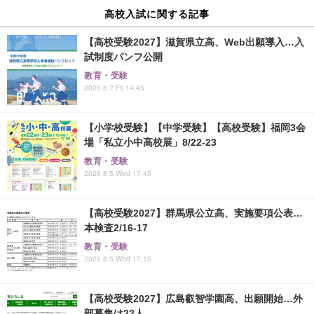
高校入試に関する記事
【高校受験2027】滋賀県立高、Web出願導入…入
試制度パンフ公開
教育・受験
2026.8.7 Fri 14:45
【小学校受験】【中学受験】【高校受験】福岡3会
場「私立小中高校展」8/22-23
教育・受験
2026.8.5 Wed 17:45
【高校受験2027】群馬県公立高、実施要項公表…
本検査2/16-17
教育・受験
2026.8.5 Wed 17:15
【高校受験2027】広島叡智学園高、出願開始…外
部募集は22人