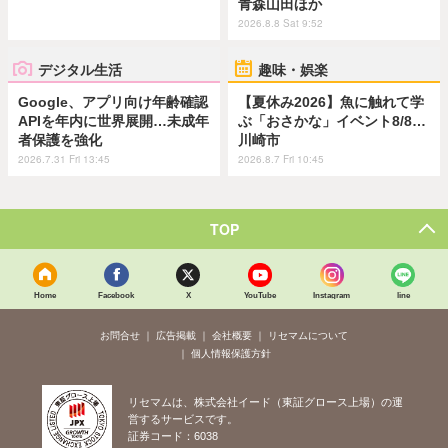
青森山田ほか
2026.8.8 Sat 9:52
デジタル生活
趣味・娯楽
Google、アプリ向け年齢確認
【夏休み2026】魚に触れて学
APIを年内に世界展開…未成年
ぶ「おさかな」イベント8/8…
者保護を強化
川崎市
2026.7.31 Fri 13:45
2026.8.7 Fri 10:45
TOP
Home
Facebook
X
YouTube
Instagram
line
お問合せ
広告掲載
会社概要
リセマムについて
個人情報保護方針
リセマムは、株式会社イード（東証グロース上場）の運
営するサービスです。
証券コード：6038