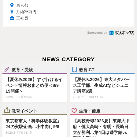
東京都
月給26万円～
正社員
Sponsored by
NEWS CATEGORY
教育・受験
教育ICT
【夏休み2026】すぐ行けるイ
【夏休み2026】東大メタバー
ベント情報おまとめ便＜8/9-
ス工学部、生成AIなどジュニ
15開催＞
ア講座6選
2026.8.7 Fri 19:45
2026.7.30 Thu 11:15
教育イベント
生活・健康
東京都市大「科学体験教室」
【高校野球2026夏】東海大甲
24の実験企画…小中向け9/6
府・健大高崎・有明・長崎日
大が勝利…第4日は遊学館vs
2026.8.7 Fri 18:15