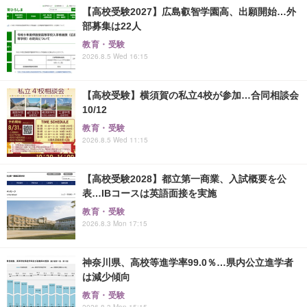
【高校受験2027】広島叡智学園高、出願開始…外
部募集は22人
教育・受験
2026.8.5 Wed 16:15
【高校受験】横須賀の私立4校が参加…合同相談会
10/12
教育・受験
2026.8.5 Wed 11:15
【高校受験2028】都立第一商業、入試概要を公
表…IBコースは英語面接を実施
教育・受験
2026.8.3 Mon 17:15
神奈川県、高校等進学率99.0％…県内公立進学者
は減少傾向
教育・受験
2026.8.3 Mon 15:15