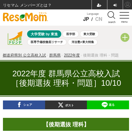
リセマム メンバーズ
Language
JP
/
CN
menu
search
大学受験 by 東進
医学部
東大受験
医専予備校徹底リサーチ
河合塾×東大特集
親子で考える大学選び
高校受験
中学受験
小学校受験
都道府県別 公立高校入試
群馬県
2022年度
後期選抜 理科・問題
共通テスト
夏休み
8月開催学校説明会・相談会
8月開催イベント・WS
全国公立高校 過去問
人気記事
2022年度 群馬県公立高校入試
自由研究教材（小学生向け）
自由研究教材（中学生向け）
［後期選抜 理科・問題］10/10
ランキング
シェア
送る
ポスト
【後期選抜 理科】