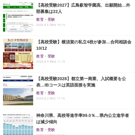
【高校受験2027】広島叡智学園高、出願開始…外
部募集は22人
教育・受験
2026.8.5 Wed 16:15
【高校受験】横須賀の私立4校が参加…合同相談会
10/12
教育・受験
2026.8.5 Wed 11:15
【高校受験2028】都立第一商業、入試概要を公
表…IBコースは英語面接を実施
教育・受験
2026.8.3 Mon 17:15
神奈川県、高校等進学率99.0％…県内公立進学者
は減少傾向
教育・受験
2026.8.3 Mon 15:15