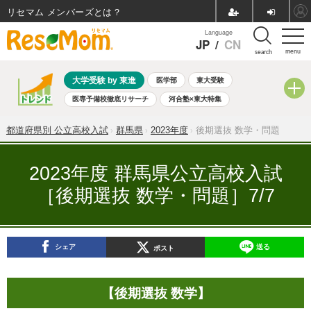
リセマム メンバーズ
Language
JP
/
CN
menu
search
大学受験 by 東進
医学部
東大受験
医専予備校徹底リサーチ
河合塾×東大特集
親子で考える大学選び
高校受験
中学受験
小学校受験
都道府県別 公立高校入試
群馬県
2023年度
後期選抜 数学・問題
共通テスト
夏休み
8月開催学校説明会・相談会
8月開催イベント・WS
全国公立高校 過去問
人気記事
2023年度 群馬県公立高校入試
自由研究教材（小学生向け）
自由研究教材（中学生向け）
［後期選抜 数学・問題］7/7
ランキング
シェア
送る
ポスト
【後期選抜 数学】