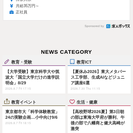
月給35万円～
正社員
Sponsored by
NEWS CATEGORY
教育・受験
教育ICT
【大学受験】東京科学大や筑
【夏休み2026】東大メタバー
波大「国立大学だけの進学説
ス工学部、生成AIなどジュニ
明会」8/29
ア講座6選
2026.8.7 Fri 17:15
2026.7.30 Thu 11:15
教育イベント
生活・健康
東京都市大「科学体験教室」
【高校野球2026夏】第3日朝
24の実験企画…小中向け9/6
の部は東海大甲府が勝利、午
後の部で八幡商と健大高崎が
2026.8.7 Fri 18:15
激突