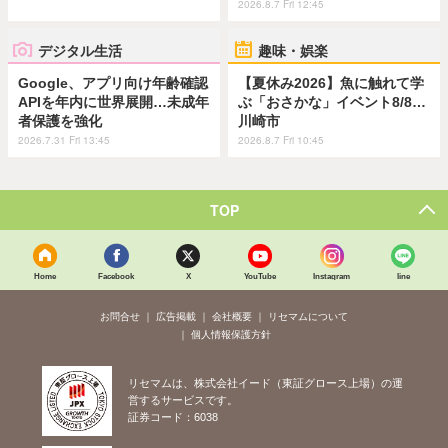
2026.8.7 Fri 12:45
デジタル生活
趣味・娯楽
Google、アプリ向け年齢確認
【夏休み2026】魚に触れて学
APIを年内に世界展開…未成年
ぶ「おさかな」イベント8/8…
者保護を強化
川崎市
2026.7.31 Fri 13:45
2026.8.7 Fri 10:45
TOP
Home
Facebook
X
YouTube
Instagram
line
お問合せ
広告掲載
会社概要
リセマムについて
個人情報保護方針
リセマムは、株式会社イード（東証グロース上場）の運
営するサービスです。
証券コード：6038