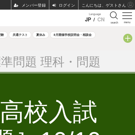
ログイン
こんにちは、ゲストさん
Language
JP
/
CN
menu
search
受験
共通テスト
夏休み
8月開催学校説明会・相談会
準問題 理科・問題
立高校入試