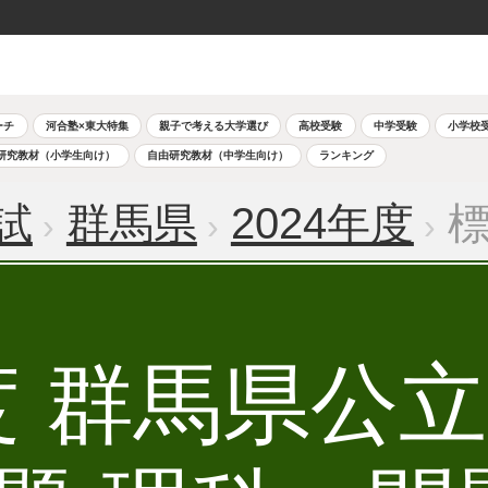
ーチ
河合塾×東大特集
親子で考える大学選び
高校受験
中学受験
小学校
研究教材（小学生向け）
自由研究教材（中学生向け）
ランキング
試
群馬県
2024年度
標
年度 群馬県公