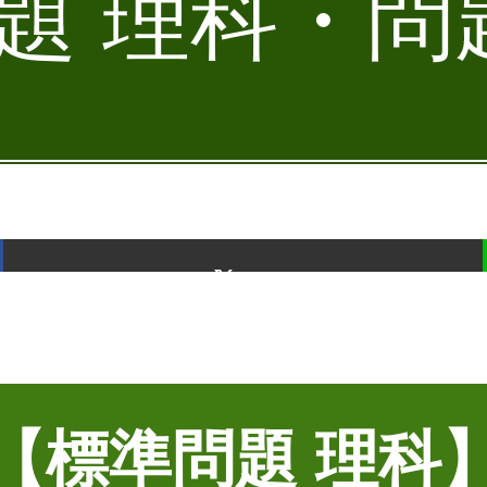
 理科・問題
ポスト
【標準問題 理科