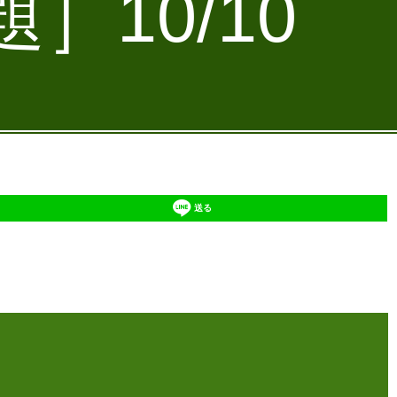
］10/10
送る
】