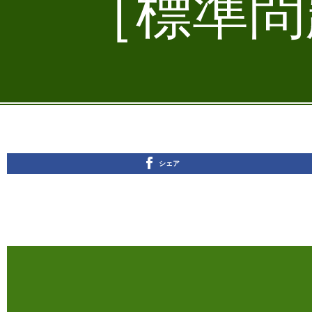
［標準問題
シェア