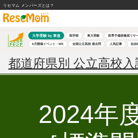
リセマム メンバーズ
大学受験 by 東進
医学部
東大受験
医専予備校徹底リサ
8月開催イベント・WS
全国公立高校 過去問
人気記事
自由
都道府県別 公立高校入
2024