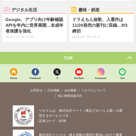
デジタル生活
趣味・娯楽
Google、アプリ向け年齢確認
ドラえもん短歌、入選作は
APIを年内に世界展開…未成年
11/20発売の新刊に収録…9/3
者保護を強化
締切
2026.7.31 Fri 13:45
2026.8.6 Thu 15:15
TOP
Home
Facebook
X
YouTube
Instagram
line
お問合せ
広告掲載
会社概要
リセマムについて
個人情報保護方針
リセマムは、株式会社イード（東証グロース上場）の運
営するサービスです。
証券コード：6038
株式会社イードは、個人情報の適切な取扱いを行う事業