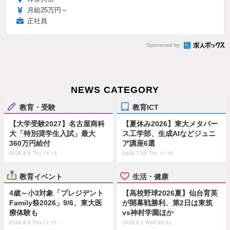
月給25万円～
正社員
Sponsored by
NEWS CATEGORY
教育・受験
教育ICT
【大学受験2027】名古屋商科
【夏休み2026】東大メタバー
大「特別奨学生入試」最大
ス工学部、生成AIなどジュニ
360万円給付
ア講座6選
2026.8.6 Thu 14:15
2026.7.30 Thu 11:15
教育イベント
生活・健康
4歳～小3対象「プレジデント
【高校野球2026夏】仙台育英
Family祭2026」9/6、東大医
が開幕戦勝利、第2日は東筑
療体験も
vs神村学園ほか
2026.8.6 Thu 11:15
2026.8.5 Wed 20:32