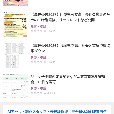
【高校受験2027】山梨県公立高、長期欠席者のた
めの「特別選抜」リーフレットなど公開
教育・受験
2026.7.30 Thu 18:15
【高校受験2026】福岡県立高、社会と英語で得点
率ダウン
教育・受験
2026.7.30 Thu 16:45
品川女子学院の定員変更など…東京都私学審議
会、10件を認可
教育・受験
2026.7.29 Wed 9:15
AIアセット制作スタッフ・未経験歓迎「完全週休2日制/賞与年