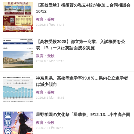
【高校受験】横須賀の私立4校が参加…合同相談会
10/12
教育・受験
2026.8.5 Wed 11:15
【高校受験2028】都立第一商業、入試概要を公
表…IBコースは英語面接を実施
教育・受験
2026.8.3 Mon 17:15
神奈川県、高校等進学率99.0％…県内公立進学者
は減少傾向
教育・受験
2026.8.3 Mon 15:15
星野学園の文化祭「星華祭」9/12-13…小中高合同
教育・受験
2026.7.31 Fri 16:45