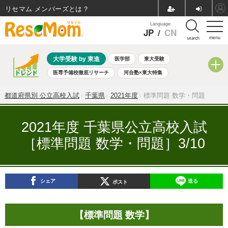
リセマム メンバーズ
Language
JP
/
CN
menu
search
大学受験 by 東進
医学部
東大受験
医専予備校徹底リサーチ
河合塾×東大特集
親子で考える大学選び
高校受験
中学受験
小学校受験
都道府県別 公立高校入試
千葉県
2021年度
標準問題 数学・問題
共通テスト
夏休み
8月開催学校説明会・相談会
8月開催イベント・WS
全国公立高校 過去問
人気記事
2021年度 千葉県公立高校入試
自由研究教材（小学生向け）
自由研究教材（中学生向け）
［標準問題 数学・問題］3/10
ランキング
シェア
送る
ポスト
【標準問題 数学】