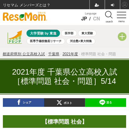
リセマム メンバーズ
Language
JP
/
CN
menu
search
大学受験 by 東進
医学部
東大受験
医専予備校徹底リサーチ
河合塾×東大特集
親子で考える大学選び
高校受験
中学受験
小学校受験
都道府県別 公立高校入試
千葉県
2021年度
標準問題 社会・問題
共通テスト
夏休み
8月開催学校説明会・相談会
8月開催イベント・WS
全国公立高校 過去問
人気記事
2021年度 千葉県公立高校入試
自由研究教材（小学生向け）
自由研究教材（中学生向け）
［標準問題 社会・問題］5/14
ランキング
シェア
送る
ポスト
【標準問題 社会】