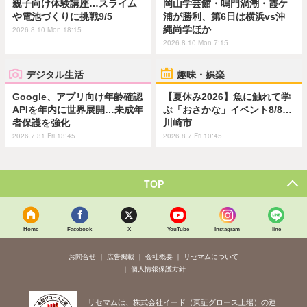
親子向け体験講座…スライム
岡山学芸館・鳴門渦潮・霞ケ
や電池づくりに挑戦9/5
浦が勝利、第6日は横浜vs沖
縄尚学ほか
2026.8.10 Mon 18:15
2026.8.10 Mon 7:15
デジタル生活
趣味・娯楽
Google、アプリ向け年齢確認
【夏休み2026】魚に触れて学
APIを年内に世界展開…未成年
ぶ「おさかな」イベント8/8…
者保護を強化
川崎市
2026.7.31 Fri 13:45
2026.8.7 Fri 10:45
TOP
Home
Facebook
X
YouTube
Instagram
line
お問合せ
広告掲載
会社概要
リセマムについて
個人情報保護方針
リセマムは、株式会社イード（東証グロース上場）の運