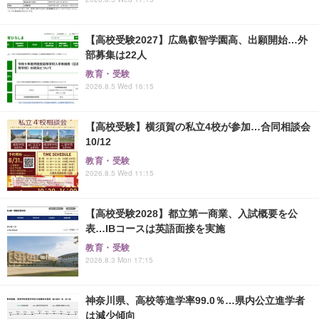
【高校受験2027】広島叡智学園高、出願開始…外
部募集は22人
教育・受験
2026.8.5 Wed 16:15
【高校受験】横須賀の私立4校が参加…合同相談会
10/12
教育・受験
2026.8.5 Wed 11:15
【高校受験2028】都立第一商業、入試概要を公
表…IBコースは英語面接を実施
教育・受験
2026.8.3 Mon 17:15
神奈川県、高校等進学率99.0％…県内公立進学者
は減少傾向