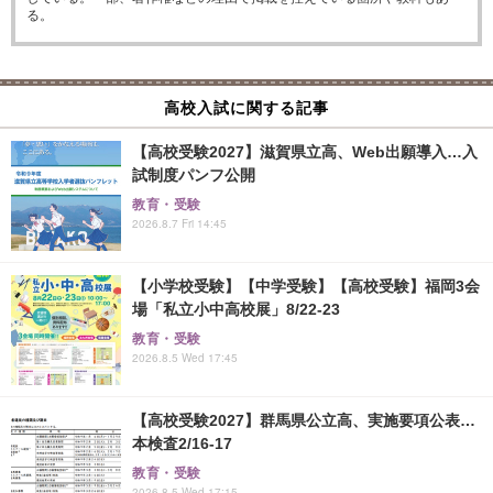
る。
高校入試に関する記事
【高校受験2027】滋賀県立高、Web出願導入…入
試制度パンフ公開
教育・受験
2026.8.7 Fri 14:45
【小学校受験】【中学受験】【高校受験】福岡3会
場「私立小中高校展」8/22-23
教育・受験
2026.8.5 Wed 17:45
【高校受験2027】群馬県公立高、実施要項公表…
本検査2/16-17
教育・受験
2026.8.5 Wed 17:15