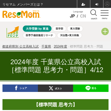
リセマム メンバーズ
Language
JP
/
CN
menu
search
大学受験 by 東進
医学部
東大受験
医専予備校徹底リサーチ
河合塾×東大特集
親子で考える大学選び
高校受験
中学受験
小学校受験
都道府県別 公立高校入試
千葉県
2024年度
標準問題 思考力・問題
共通テスト
夏休み
8月開催学校説明会・相談会
8月開催イベント・WS
全国公立高校 過去問
人気記事
2024年度 千葉県公立高校入試
自由研究教材（小学生向け）
自由研究教材（中学生向け）
［標準問題 思考力・問題］4/12
ランキング
シェア
送る
ポスト
【標準問題 思考力】