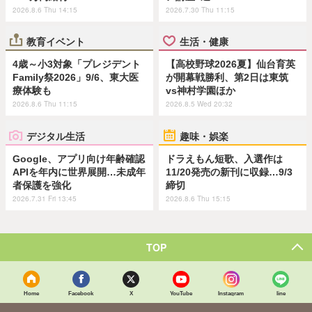
2026.8.6 Thu 14:15
2026.7.30 Thu 11:15
教育イベント
生活・健康
4歳～小3対象「プレジデント
【高校野球2026夏】仙台育英
Family祭2026」9/6、東大医
が開幕戦勝利、第2日は東筑
療体験も
vs神村学園ほか
2026.8.6 Thu 11:15
2026.8.5 Wed 20:32
デジタル生活
趣味・娯楽
Google、アプリ向け年齢確認
ドラえもん短歌、入選作は
APIを年内に世界展開…未成年
11/20発売の新刊に収録…9/3
者保護を強化
締切
2026.7.31 Fri 13:45
2026.8.6 Thu 15:15
TOP
Home
Facebook
X
YouTube
Instagram
line