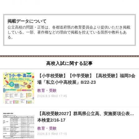
掲載データについて
公立高校の問題・正答は、各都道府県の教育委員会より提供いただき掲載
している。一部、著作権などの理由で掲載を控えている箇所や教科もあ
る。
高校入試に関する記事
【小学校受験】【中学受験】【高校受験】福岡3会
場「私立小中高校展」8/22-23
教育・受験
2026.8.5 Wed 17:45
【高校受験2027】群馬県公立高、実施要項公表…
本検査2/16-17
教育・受験
2026.8.5 Wed 17:15