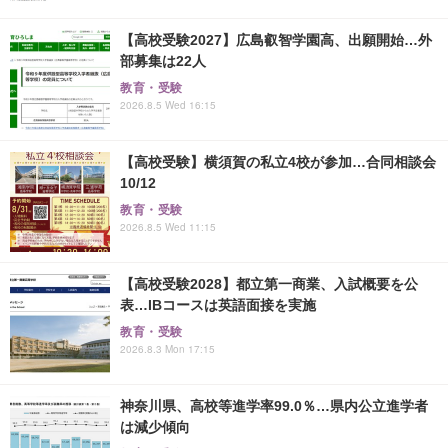
【高校受験2027】広島叡智学園高、出願開始…外
部募集は22人
教育・受験
2026.8.5 Wed 16:15
【高校受験】横須賀の私立4校が参加…合同相談会
10/12
教育・受験
2026.8.5 Wed 11:15
【高校受験2028】都立第一商業、入試概要を公
表…IBコースは英語面接を実施
教育・受験
2026.8.3 Mon 17:15
神奈川県、高校等進学率99.0％…県内公立進学者
は減少傾向