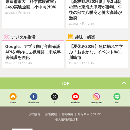
東京都市大「科学体験教室」
【高校野球2026夏】第3日朝
24の実験企画…小中向け9/6
の部は東海大甲府が勝利、午
後の部で八幡商と健大高崎が
2026.8.7 Fri 18:15
激突
2026.8.7 Fri 12:45
デジタル生活
趣味・娯楽
Google、アプリ向け年齢確認
【夏休み2026】魚に触れて学
APIを年内に世界展開…未成年
ぶ「おさかな」イベント8/8…
者保護を強化
川崎市
2026.7.31 Fri 13:45
2026.8.7 Fri 10:45
TOP
Home
Facebook
X
YouTube
Instagram
line
お問合せ
広告掲載
会社概要
リセマムについて
個人情報保護方針