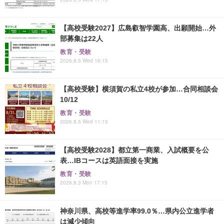
【高校受験2027】広島叡智学園高、出願開始…外
部募集は22人
教育・受験
2026.8.5 Wed 16:15
【高校受験】横須賀の私立4校が参加…合同相談会
10/12
教育・受験
2026.8.5 Wed 11:15
【高校受験2028】都立第一商業、入試概要を公
表…IBコースは英語面接を実施
教育・受験
2026.8.3 Mon 17:15
神奈川県、高校等進学率99.0％…県内公立進学者
は減少傾向