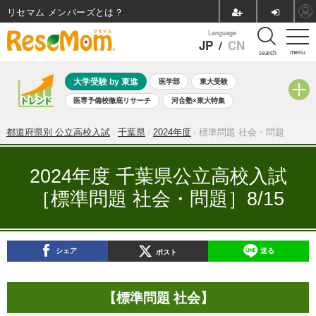
リセマム メンバーズ
Language
JP
/
CN
menu
search
大学受験 by 東進
医学部
東大受験
医専予備校徹底リサーチ
河合塾×東大特集
親子で考える大学選び
高校受験
中学受験
小学校受験
都道府県別 公立高校入試
千葉県
2024年度
標準問題 社会・問題
共通テスト
夏休み
8月開催学校説明会・相談会
8月開催イベント・WS
全国公立高校 過去問
人気記事
2024年度 千葉県公立高校入試
自由研究教材（小学生向け）
自由研究教材（中学生向け）
［標準問題 社会・問題］8/15
ランキング
シェア
送る
ポスト
【標準問題 社会】