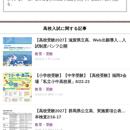
る。
高校入試に関する記事
【高校受験2027】滋賀県立高、Web出願導入…入
試制度パンフ公開
教育・受験
2026.8.7 Fri 14:45
【小学校受験】【中学受験】【高校受験】福岡3会
場「私立小中高校展」8/22-23
教育・受験
2026.8.5 Wed 17:45
【高校受験2027】群馬県公立高、実施要項公表…
本検査2/16-17
教育・受験
2026.8.5 Wed 17:15