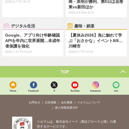
商・英明が勝利、第5日は花巻
2026.8.7 Fri 18:15
東vs新田ほか
2026.8.9 Sun 9:15
デジタル生活
趣味・娯楽
Google、アプリ向け年齢確認
【夏休み2026】魚に触れて学
APIを年内に世界展開…未成年
ぶ「おさかな」イベント8/8…
者保護を強化
川崎市
2026.7.31 Fri 13:45
2026.8.7 Fri 10:45
TOP
Home
Facebook
X
YouTube
Instagram
line
お問合せ
広告掲載
会社概要
リセマムについて
個人情報保護方針
リセマムは、株式会社イード（東証グロース上場）の運
営するサービスです。