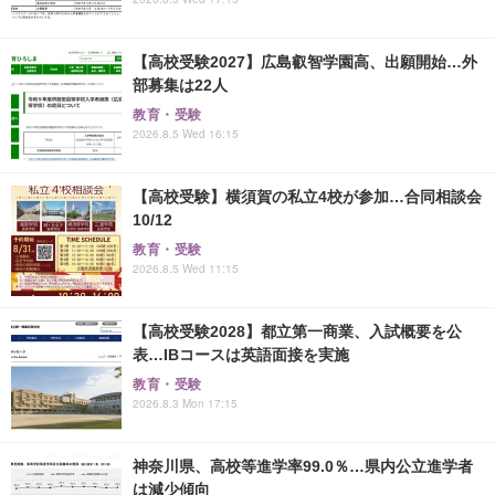
【高校受験2027】広島叡智学園高、出願開始…外
部募集は22人
教育・受験
2026.8.5 Wed 16:15
【高校受験】横須賀の私立4校が参加…合同相談会
10/12
教育・受験
2026.8.5 Wed 11:15
【高校受験2028】都立第一商業、入試概要を公
表…IBコースは英語面接を実施
教育・受験
2026.8.3 Mon 17:15
神奈川県、高校等進学率99.0％…県内公立進学者
は減少傾向