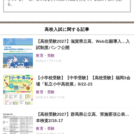
る。
高校入試に関する記事
【高校受験2027】滋賀県立高、Web出願導入…入
試制度パンフ公開
教育・受験
2026.8.7 Fri 14:45
【小学校受験】【中学受験】【高校受験】福岡3会
場「私立小中高校展」8/22-23
教育・受験
2026.8.5 Wed 17:45
【高校受験2027】群馬県公立高、実施要項公表…
本検査2/16-17
教育・受験
2026.8.5 Wed 17:15