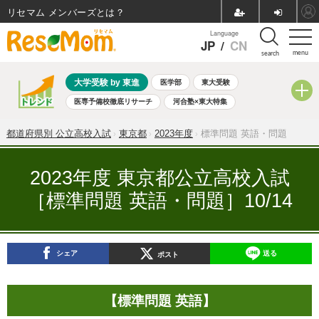
リセマム メンバーズ
Language
JP
/
CN
menu
search
大学受験 by 東進
医学部
東大受験
医専予備校徹底リサーチ
河合塾×東大特集
親子で考える大学選び
高校受験
中学受験
小学校受験
都道府県別 公立高校入試
東京都
2023年度
標準問題 英語・問題
共通テスト
夏休み
8月開催学校説明会・相談会
8月開催イベント・WS
全国公立高校 過去問
人気記事
2023年度 東京都公立高校入試
自由研究教材（小学生向け）
自由研究教材（中学生向け）
［標準問題 英語・問題］10/14
ランキング
シェア
送る
ポスト
【標準問題 英語】