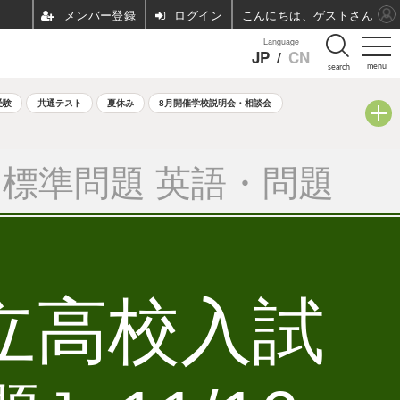
ログイン
こんにちは、ゲストさん
Language
JP
/
CN
menu
search
受験
共通テスト
夏休み
8月開催学校説明会・相談会
標準問題 英語・問題
公立高校入試