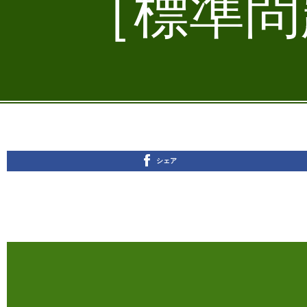
［標準問題
シェア