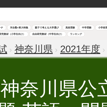
ーチ
河合塾×東大特集
親子で考える大学選び
高校受験
中学受験
小学校
研究教材（小学生向け）
自由研究教材（中学生向け）
ランキング
試
神奈川県
2021年度
度 神奈川県