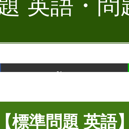
 英語・問題
ポスト
【標準問題 英語