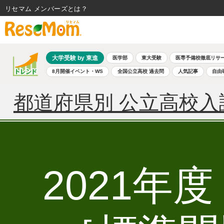
リセマム メンバーズ
大学受験 by 東進
医学部
東大受験
医専予備校徹底リサ
8月開催イベント・WS
全国公立高校 過去問
人気記事
自由
都道府県別 公立高校入
2021年