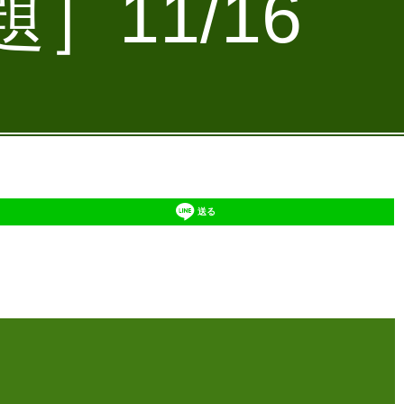
］11/16
送る
】