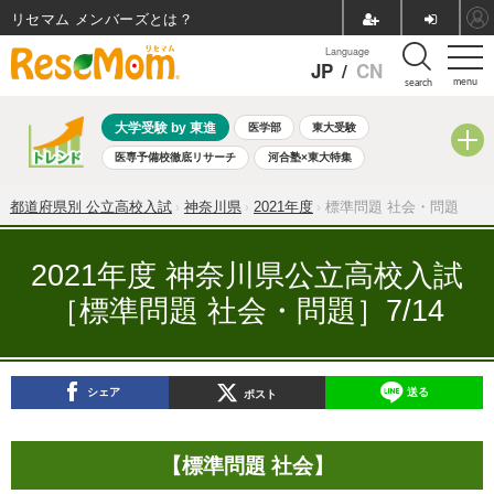
リセマム メンバーズ
Language
JP
/
CN
menu
search
大学受験 by 東進
医学部
東大受験
医専予備校徹底リサーチ
河合塾×東大特集
親子で考える大学選び
高校受験
中学受験
小学校受験
都道府県別 公立高校入試
神奈川県
2021年度
標準問題 社会・問題
共通テスト
夏休み
8月開催学校説明会・相談会
8月開催イベント・WS
全国公立高校 過去問
人気記事
2021年度 神奈川県公立高校入試
自由研究教材（小学生向け）
自由研究教材（中学生向け）
［標準問題 社会・問題］7/14
ランキング
シェア
送る
ポスト
【標準問題 社会】