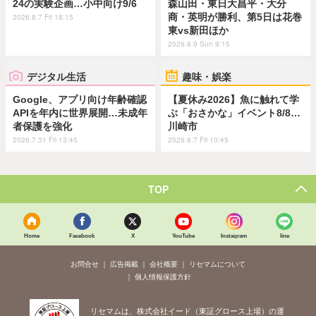
24の実験企画…小中向け9/6
森山田・東日大昌平・大分
商・英明が勝利、第5日は花巻
2026.8.7 Fri 18:15
東vs新田ほか
2026.8.9 Sun 9:15
デジタル生活
趣味・娯楽
Google、アプリ向け年齢確認
【夏休み2026】魚に触れて学
APIを年内に世界展開…未成年
ぶ「おさかな」イベント8/8…
者保護を強化
川崎市
2026.7.31 Fri 13:45
2026.8.7 Fri 10:45
TOP
Home
Facebook
X
YouTube
Instagram
line
お問合せ
広告掲載
会社概要
リセマムについて
個人情報保護方針
リセマムは、株式会社イード（東証グロース上場）の運