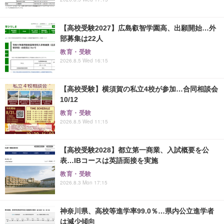
【高校受験2027】広島叡智学園高、出願開始…外
部募集は22人
教育・受験
2026.8.5 Wed 16:15
【高校受験】横須賀の私立4校が参加…合同相談会
10/12
教育・受験
2026.8.5 Wed 11:15
【高校受験2028】都立第一商業、入試概要を公
表…IBコースは英語面接を実施
教育・受験
2026.8.3 Mon 17:15
神奈川県、高校等進学率99.0％…県内公立進学者
は減少傾向