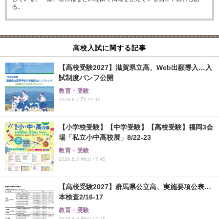
る。
高校入試に関する記事
【高校受験2027】滋賀県立高、Web出願導入…入
試制度パンフ公開
教育・受験
2026.8.7 Fri 14:45
【小学校受験】【中学受験】【高校受験】福岡3会
場「私立小中高校展」8/22-23
教育・受験
2026.8.5 Wed 17:45
【高校受験2027】群馬県公立高、実施要項公表…
本検査2/16-17
教育・受験
2026.8.5 Wed 17:15