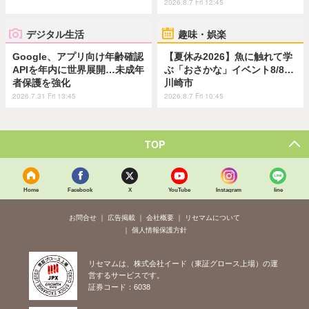
2026.8.7 Fri 12:45
デジタル生活
趣味・娯楽
Google、アプリ向け年齢確認
【夏休み2026】魚に触れて学
APIを年内に世界展開…未成年
ぶ「おさかな」イベント8/8…
者保護を強化
川崎市
2026.7.31 Fri 13:45
2026.8.7 Fri 10:45
TOP
Home
Facebook
X
YouTube
Instagram
line
お問合せ
広告掲載
会社概要
リセマムについて
個人情報保護方針
リセマムは、株式会社イード（東証グロース上場）の運
営するサービスです。
証券コード：6038