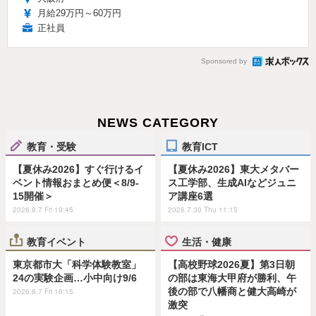
月給29万円～60万円
正社員
Sponsored by
NEWS CATEGORY
教育・受験
教育ICT
【夏休み2026】すぐ行けるイ
【夏休み2026】東大メタバー
ベント情報おまとめ便＜8/9-
ス工学部、生成AIなどジュニ
15開催＞
ア講座6選
2026.8.7 Fri 19:45
2026.7.30 Thu 11:15
教育イベント
生活・健康
東京都市大「科学体験教室」
【高校野球2026夏】第3日朝
24の実験企画…小中向け9/6
の部は東海大甲府が勝利、午
後の部で八幡商と健大高崎が
2026.8.7 Fri 18:15
激突