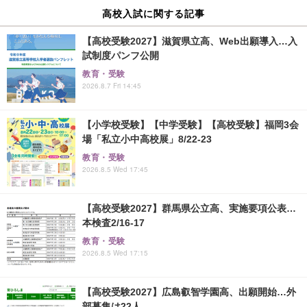
高校入試に関する記事
【高校受験2027】滋賀県立高、Web出願導入…入
試制度パンフ公開
教育・受験
2026.8.7 Fri 14:45
【小学校受験】【中学受験】【高校受験】福岡3会
場「私立小中高校展」8/22-23
教育・受験
2026.8.5 Wed 17:45
【高校受験2027】群馬県公立高、実施要項公表…
本検査2/16-17
教育・受験
2026.8.5 Wed 17:15
【高校受験2027】広島叡智学園高、出願開始…外
部募集は22人