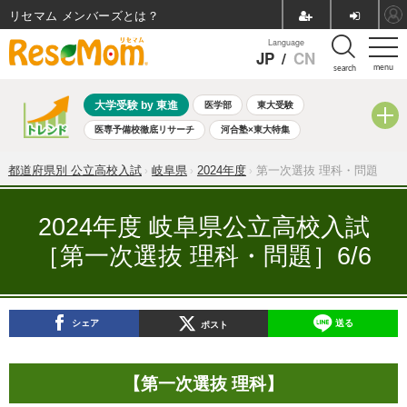
リセマム メンバーズ
Language
JP
/
CN
menu
search
大学受験 by 東進
医学部
東大受験
医専予備校徹底リサーチ
河合塾×東大特集
親子で考える大学選び
高校受験
中学受験
小学校受験
都道府県別 公立高校入試
岐阜県
2024年度
第一次選抜 理科・問題
共通テスト
夏休み
8月開催学校説明会・相談会
8月開催イベント・WS
全国公立高校 過去問
人気記事
2024年度 岐阜県公立高校入試
自由研究教材（小学生向け）
自由研究教材（中学生向け）
［第一次選抜 理科・問題］6/6
ランキング
シェア
送る
ポスト
【第一次選抜 理科】