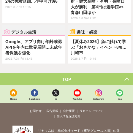
24の実験企画…小中向け9/6
府・健大高崎・有明・長崎日
大が勝利…第4日は遊学館vs
2026.8.7 Fri 18:15
青森山田ほか
2026.8.8 Sat 9:52
デジタル生活
趣味・娯楽
Google、アプリ向け年齢確認
【夏休み2026】魚に触れて学
APIを年内に世界展開…未成年
ぶ「おさかな」イベント8/8…
者保護を強化
川崎市
2026.7.31 Fri 13:45
2026.8.7 Fri 10:45
TOP
Home
Facebook
X
YouTube
Instagram
line
お問合せ
広告掲載
会社概要
リセマムについて
個人情報保護方針
リセマムは、株式会社イード（東証グロース上場）の運