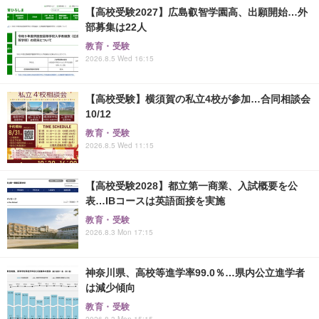
【高校受験2027】広島叡智学園高、出願開始…外
部募集は22人
教育・受験
2026.8.5 Wed 16:15
【高校受験】横須賀の私立4校が参加…合同相談会
10/12
教育・受験
2026.8.5 Wed 11:15
【高校受験2028】都立第一商業、入試概要を公
表…IBコースは英語面接を実施
教育・受験
2026.8.3 Mon 17:15
神奈川県、高校等進学率99.0％…県内公立進学者
は減少傾向
教育・受験
2026.8.3 Mon 15:15