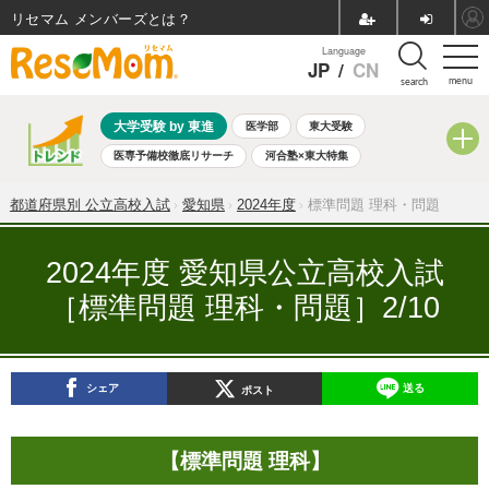
リセマム メンバーズ
Language
JP
/
CN
menu
search
大学受験 by 東進
医学部
東大受験
医専予備校徹底リサーチ
河合塾×東大特集
親子で考える大学選び
高校受験
中学受験
小学校受験
都道府県別 公立高校入試
愛知県
2024年度
標準問題 理科・問題
共通テスト
夏休み
8月開催学校説明会・相談会
8月開催イベント・WS
全国公立高校 過去問
人気記事
2024年度 愛知県公立高校入試
自由研究教材（小学生向け）
自由研究教材（中学生向け）
［標準問題 理科・問題］2/10
ランキング
シェア
送る
ポスト
【標準問題 理科】