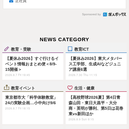
正社員
Sponsored by
NEWS CATEGORY
教育・受験
教育ICT
【夏休み2026】すぐ行けるイ
【夏休み2026】東大メタバー
ベント情報おまとめ便＜8/9-
ス工学部、生成AIなどジュニ
15開催＞
ア講座6選
2026.8.7 Fri 19:45
2026.7.30 Thu 11:15
教育イベント
生活・健康
東京都市大「科学体験教室」
【高校野球2026夏】第4日青
24の実験企画…小中向け9/6
森山田・東日大昌平・大分
商・英明が勝利、第5日は花巻
2026.8.7 Fri 18:15
東vs新田ほか
2026.8.9 Sun 9:15