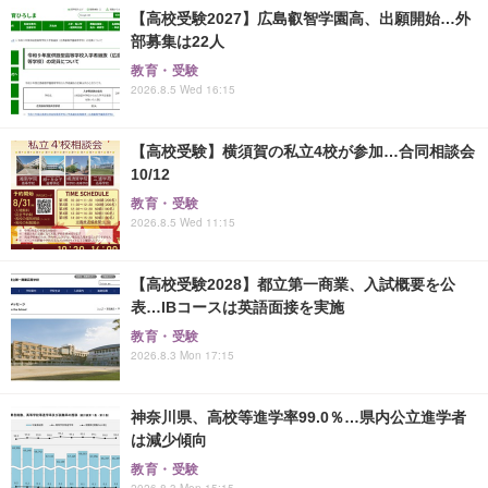
【高校受験2027】広島叡智学園高、出願開始…外
部募集は22人
教育・受験
2026.8.5 Wed 16:15
【高校受験】横須賀の私立4校が参加…合同相談会
10/12
教育・受験
2026.8.5 Wed 11:15
【高校受験2028】都立第一商業、入試概要を公
表…IBコースは英語面接を実施
教育・受験
2026.8.3 Mon 17:15
神奈川県、高校等進学率99.0％…県内公立進学者
は減少傾向
教育・受験
2026.8.3 Mon 15:15