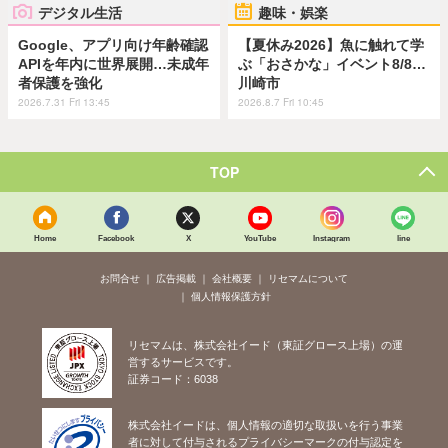
デジタル生活
趣味・娯楽
Google、アプリ向け年齢確認
【夏休み2026】魚に触れて学
APIを年内に世界展開…未成年
ぶ「おさかな」イベント8/8…
者保護を強化
川崎市
2026.7.31 Fri 13:45
2026.8.7 Fri 10:45
TOP
Home
Facebook
X
YouTube
Instagram
line
お問合せ
広告掲載
会社概要
リセマムについて
個人情報保護方針
リセマムは、株式会社イード（東証グロース上場）の運
営するサービスです。
証券コード：6038
株式会社イードは、個人情報の適切な取扱いを行う事業
者に対して付与されるプライバシーマークの付与認定を