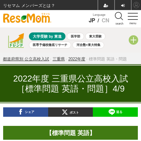
リセマム メンバーズ
Language
JP
/
CN
menu
search
大学受験 by 東進
医学部
東大受験
医専予備校徹底リサーチ
河合塾×東大特集
親子で考える大学選び
高校受験
中学受験
小学校受験
都道府県別 公立高校入試
三重県
2022年度
標準問題 英語・問題
共通テスト
夏休み
8月開催学校説明会・相談会
8月開催イベント・WS
全国公立高校 過去問
人気記事
2022年度 三重県公立高校入試
自由研究教材（小学生向け）
自由研究教材（中学生向け）
［標準問題 英語・問題］4/9
ランキング
シェア
送る
ポスト
【標準問題 英語】