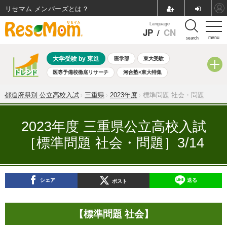
リセマム メンバーズ
Language
JP
/
CN
menu
search
大学受験 by 東進
医学部
東大受験
医専予備校徹底リサーチ
河合塾×東大特集
親子で考える大学選び
高校受験
中学受験
小学校受験
都道府県別 公立高校入試
三重県
2023年度
標準問題 社会・問題
共通テスト
夏休み
8月開催学校説明会・相談会
8月開催イベント・WS
全国公立高校 過去問
人気記事
2023年度 三重県公立高校入試
自由研究教材（小学生向け）
自由研究教材（中学生向け）
［標準問題 社会・問題］3/14
ランキング
シェア
送る
ポスト
【標準問題 社会】