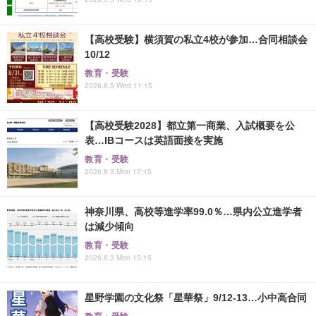
【高校受験】横須賀の私立4校が参加…合同相談会
10/12
教育・受験
2026.8.5 Wed 11:15
【高校受験2028】都立第一商業、入試概要を公
表…IBコースは英語面接を実施
教育・受験
2026.8.3 Mon 17:15
神奈川県、高校等進学率99.0％…県内公立進学者
は減少傾向
教育・受験
2026.8.3 Mon 15:15
星野学園の文化祭「星華祭」9/12-13…小中高合同