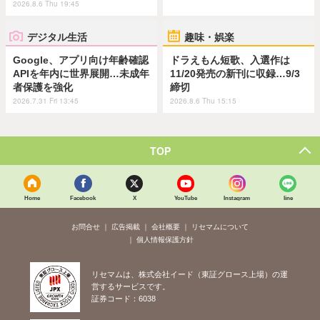
2026.8.6 Thu 19:45
デジタル生活
趣味・娯楽
Google、アプリ向け年齢確認
ドラえもん短歌、入選作は
APIを年内に世界展開…未成年
11/20発売の新刊に収録…9/3
者保護を強化
締切
2026.7.31 Fri 13:45
2026.8.6 Thu 15:15
TOP
Home
Facebook
X
YouTube
Instagram
line
お問合せ
広告掲載
会社概要
リセマムについて
個人情報保護方針
リセマムは、株式会社イード（東証グロース上場）の運
営するサービスです。
証券コード：6038