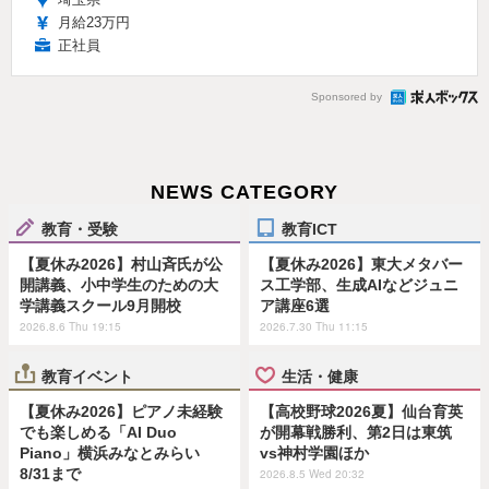
月給23万円
正社員
Sponsored by
NEWS CATEGORY
教育・受験
教育ICT
【夏休み2026】村山斉氏が公
【夏休み2026】東大メタバー
開講義、小中学生のための大
ス工学部、生成AIなどジュニ
学講義スクール9月開校
ア講座6選
2026.8.6 Thu 19:15
2026.7.30 Thu 11:15
教育イベント
生活・健康
【夏休み2026】ピアノ未経験
【高校野球2026夏】仙台育英
でも楽しめる「AI Duo
が開幕戦勝利、第2日は東筑
Piano」横浜みなとみらい
vs神村学園ほか
8/31まで
2026.8.5 Wed 20:32