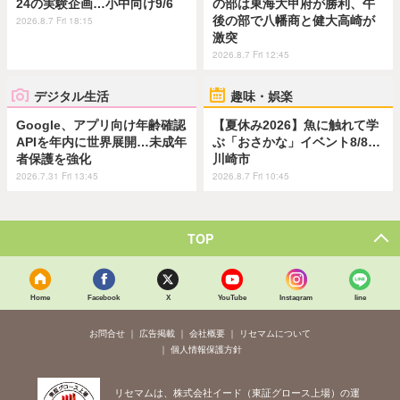
24の実験企画…小中向け9/6
の部は東海大甲府が勝利、午
後の部で八幡商と健大高崎が
2026.8.7 Fri 18:15
激突
2026.8.7 Fri 12:45
デジタル生活
趣味・娯楽
Google、アプリ向け年齢確認
【夏休み2026】魚に触れて学
APIを年内に世界展開…未成年
ぶ「おさかな」イベント8/8…
者保護を強化
川崎市
2026.7.31 Fri 13:45
2026.8.7 Fri 10:45
TOP
Home
Facebook
X
YouTube
Instagram
line
お問合せ
広告掲載
会社概要
リセマムについて
個人情報保護方針
リセマムは、株式会社イード（東証グロース上場）の運