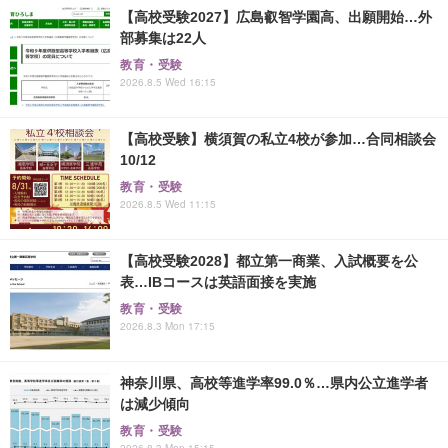
【高校受験2027】広島叡智学園高、出願開始…外
部募集は22人
教育・受験
2026.8.5 Wed 16:15
【高校受験】横須賀の私立4校が参加…合同相談会
10/12
教育・受験
2026.8.5 Wed 11:15
【高校受験2028】都立第一商業、入試概要を公
表…IBコースは英語面接を実施
教育・受験
2026.8.3 Mon 17:15
神奈川県、高校等進学率99.0％…県内公立進学者
は減少傾向
教育・受験
2026.8.3 Mon 15:15