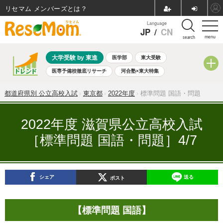
リセマム メンバーズ
Language
JP
/
CN
menu
search
大学受験 by 東進
医学部
東大受験
医専予備校徹底リサーチ
河合塾×東大特集
親子で考える大学選び
高校受験
中学受験
小学校受験
都道府県別 公立高校入試
東京都
2022年度
標準問題 国語・問題
共通テスト
夏休み
8月開催学校説明会・相談会
8月開催イベント・WS
全国公立高校 過去問
人気記事
2022年度 滋賀県公立高校入試
自由研究教材（小学生向け）
自由研究教材（中学生向け）
［標準問題 国語・問題］4/7
ランキング
シェア
送る
ポスト
【標準問題 国語】