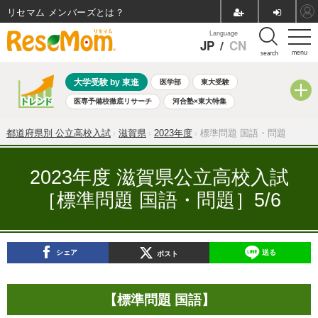
リセマム メンバーズ
Language
JP
/
CN
menu
search
大学受験 by 東進
医学部
東大受験
医専予備校徹底リサーチ
河合塾×東大特集
親子で考える大学選び
高校受験
中学受験
小学校受験
都道府県別 公立高校入試
滋賀県
2023年度
標準問題 国語・問題
共通テスト
夏休み
8月開催学校説明会・相談会
8月開催イベント・WS
全国公立高校 過去問
人気記事
2023年度 滋賀県公立高校入試
自由研究教材（小学生向け）
自由研究教材（中学生向け）
［標準問題 国語・問題］5/6
ランキング
シェア
送る
ポスト
【標準問題 国語】