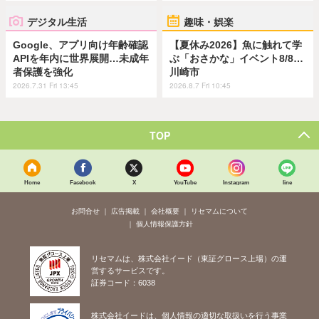
デジタル生活
趣味・娯楽
Google、アプリ向け年齢確認
【夏休み2026】魚に触れて学
APIを年内に世界展開…未成年
ぶ「おさかな」イベント8/8…
者保護を強化
川崎市
2026.7.31 Fri 13:45
2026.8.7 Fri 10:45
TOP
Home
Facebook
X
YouTube
Instagram
line
お問合せ
広告掲載
会社概要
リセマムについて
個人情報保護方針
リセマムは、株式会社イード（東証グロース上場）の運
営するサービスです。
証券コード：6038
株式会社イードは、個人情報の適切な取扱いを行う事業