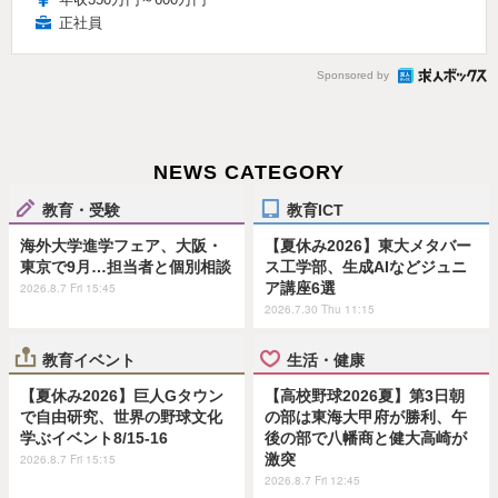
正社員
Sponsored by
NEWS CATEGORY
教育・受験
教育ICT
海外大学進学フェア、大阪・
【夏休み2026】東大メタバー
東京で9月…担当者と個別相談
ス工学部、生成AIなどジュニ
ア講座6選
2026.8.7 Fri 15:45
2026.7.30 Thu 11:15
教育イベント
生活・健康
【夏休み2026】巨人Gタウン
【高校野球2026夏】第3日朝
で自由研究、世界の野球文化
の部は東海大甲府が勝利、午
学ぶイベント8/15-16
後の部で八幡商と健大高崎が
激突
2026.8.7 Fri 15:15
2026.8.7 Fri 12:45