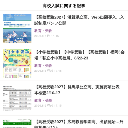
高校入試に関する記事
【高校受験2027】滋賀県立高、Web出願導入…入
試制度パンフ公開
教育・受験
2026.8.7 Fri 14:45
【小学校受験】【中学受験】【高校受験】福岡3会
場「私立小中高校展」8/22-23
教育・受験
2026.8.5 Wed 17:45
【高校受験2027】群馬県公立高、実施要項公表…
本検査2/16-17
教育・受験
2026.8.5 Wed 17:15
【高校受験2027】広島叡智学園高、出願開始…外
部募集は22人