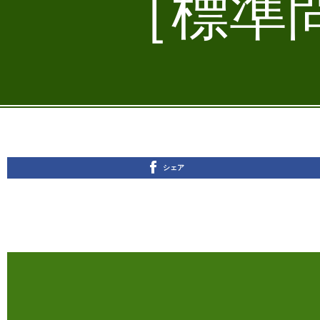
［標準問
シェア