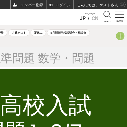
ログイン
こんにちは、ゲストさん
Language
JP
/
CN
menu
search
受験
共通テスト
夏休み
8月開催学校説明会・相談会
準問題 数学・問題
立高校入試