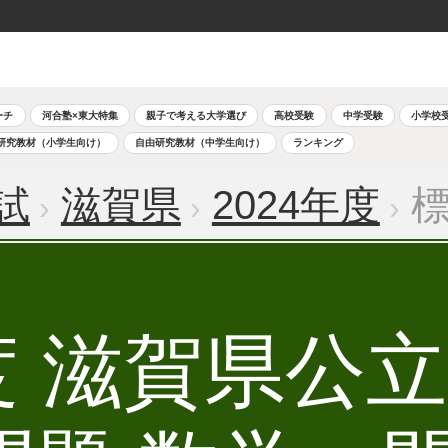
ーチ
河合塾×東大特集
親子で考える大学選び
高校受験
中学受験
小学校
研究教材（小学生向け）
自由研究教材（中学生向け）
ランキング
試
滋賀県
2024年度
標
年度 滋賀県公