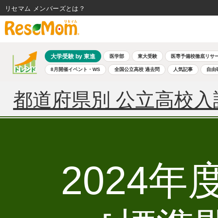
リセマム メンバーズ
大学受験 by 東進
医学部
東大受験
医専予備校徹底リサ
8月開催イベント・WS
全国公立高校 過去問
人気記事
自由
都道府県別 公立高校入
2024