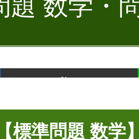
題 数学・問
ポスト
【標準問題 数学