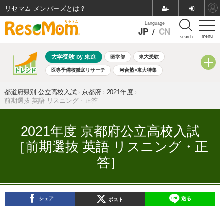
リセマム メンバーズ
Language
JP
/
CN
menu
search
大学受験 by 東進
医学部
東大受験
医専予備校徹底リサーチ
河合塾×東大特集
親子で考える大学選び
高校受験
中学受験
小学校受験
都道府県別 公立高校入試
京都府
2021年度
共通テスト
夏休み
8月開催学校説明会・相談会
前期選抜 英語 リスニング・正答
8月開催イベント・WS
全国公立高校 過去問
人気記事
自由研究教材（小学生向け）
自由研究教材（中学生向け）
2021年度 京都府公立高校入試
ランキング
［前期選抜 英語 リスニング・正
答］
シェア
送る
ポスト