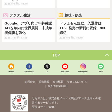
2026.8.6 Thu 19:45
デジタル生活
趣味・娯楽
Google、アプリ向け年齢確認
ドラえもん短歌、入選作は
APIを年内に世界展開…未成年
11/20発売の新刊に収録…9/3
者保護を強化
締切
2026.7.31 Fri 13:45
2026.8.6 Thu 15:15
TOP
Home
Facebook
X
YouTube
Instagram
line
お問合せ
広告掲載
会社概要
リセマムについて
個人情報保護方針
リセマムは、株式会社イード（東証グロース上場）の運
営するサービスです。
証券コード：6038