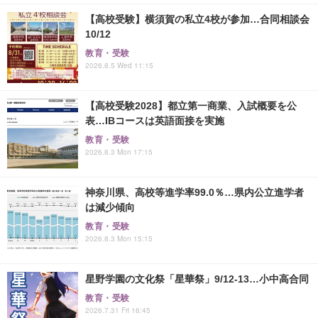
【高校受験】横須賀の私立4校が参加…合同相談会
10/12
教育・受験
2026.8.5 Wed 11:15
【高校受験2028】都立第一商業、入試概要を公
表…IBコースは英語面接を実施
教育・受験
2026.8.3 Mon 17:15
神奈川県、高校等進学率99.0％…県内公立進学者
は減少傾向
教育・受験
2026.8.3 Mon 15:15
星野学園の文化祭「星華祭」9/12-13…小中高合同
教育・受験
2026.7.31 Fri 16:45