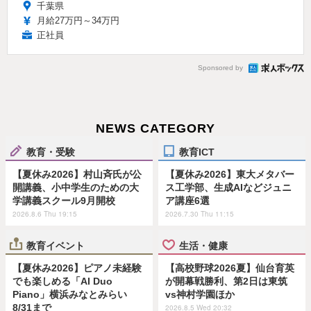
千葉県
月給27万円～34万円
正社員
Sponsored by
NEWS CATEGORY
教育・受験
教育ICT
【夏休み2026】村山斉氏が公
【夏休み2026】東大メタバー
開講義、小中学生のための大
ス工学部、生成AIなどジュニ
学講義スクール9月開校
ア講座6選
2026.8.6 Thu 19:15
2026.7.30 Thu 11:15
教育イベント
生活・健康
【夏休み2026】ピアノ未経験
【高校野球2026夏】仙台育英
でも楽しめる「AI Duo
が開幕戦勝利、第2日は東筑
Piano」横浜みなとみらい
vs神村学園ほか
8/31まで
2026.8.5 Wed 20:32