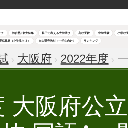
ーチ
河合塾×東大特集
親子で考える大学選び
高校受験
中学受験
小学校
研究教材（小学生向け）
自由研究教材（中学生向け）
ランキング
試
大阪府
2022年度
一
年度 大阪府公