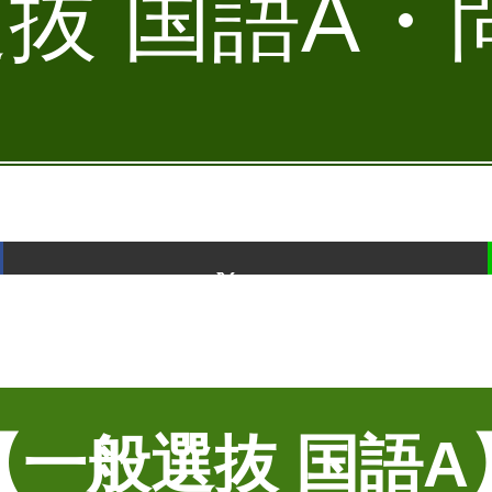
抜 国語A・問
ポスト
【一般選抜 国語A