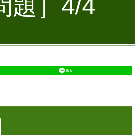
題］4/4
送る
】