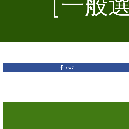
［一般選
シェア