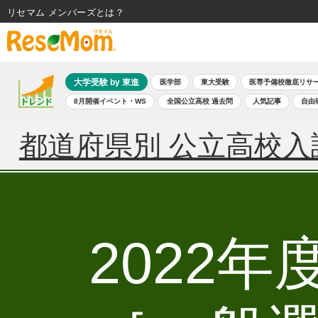
リセマム メンバーズ
大学受験 by 東進
医学部
東大受験
医専予備校徹底リサ
8月開催イベント・WS
全国公立高校 過去問
人気記事
自由
都道府県別 公立高校入
2022