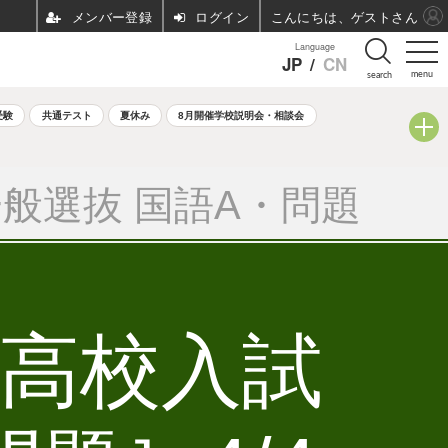
ログイン
こんにちは、ゲストさん
Language
JP
/
CN
menu
search
受験
共通テスト
夏休み
8月開催学校説明会・相談会
般選抜 国語A・問題
立高校入試