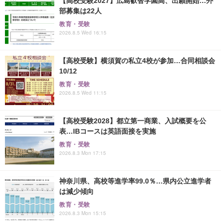
【高校受験2027】広島叡智学園高、出願開始…外
部募集は22人
教育・受験
2026.8.5 Wed 16:15
【高校受験】横須賀の私立4校が参加…合同相談会
10/12
教育・受験
2026.8.5 Wed 11:15
【高校受験2028】都立第一商業、入試概要を公
表…IBコースは英語面接を実施
教育・受験
2026.8.3 Mon 17:15
神奈川県、高校等進学率99.0％…県内公立進学者
は減少傾向
教育・受験
2026.8.3 Mon 15:15