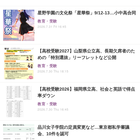
星野学園の文化祭「星華祭」9/12-13…小中高合同
教育・受験
2026.7.31 Fri 16:45
【高校受験2027】山梨県公立高、長期欠席者のた
めの「特別選抜」リーフレットなど公開
教育・受験
2026.7.30 Thu 18:15
【高校受験2026】福岡県立高、社会と英語で得点
率ダウン
教育・受験
2026.7.30 Thu 16:45
品川女子学院の定員変更など…東京都私学審議
会、10件を認可