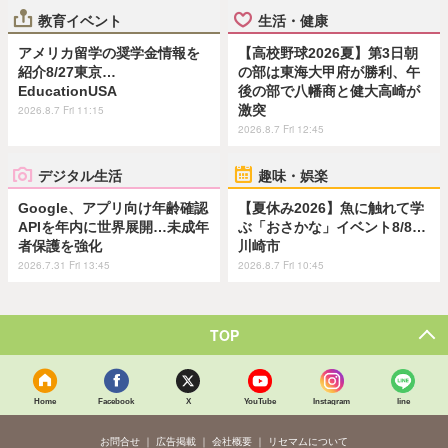
教育イベント
生活・健康
アメリカ留学の奨学金情報を
【高校野球2026夏】第3日朝
紹介8/27東京…
の部は東海大甲府が勝利、午
EducationUSA
後の部で八幡商と健大高崎が
激突
2026.8.7 Fri 11:15
2026.8.7 Fri 12:45
デジタル生活
趣味・娯楽
Google、アプリ向け年齢確認
【夏休み2026】魚に触れて学
APIを年内に世界展開…未成年
ぶ「おさかな」イベント8/8…
者保護を強化
川崎市
2026.7.31 Fri 13:45
2026.8.7 Fri 10:45
TOP
Home
Facebook
X
YouTube
Instagram
line
お問合せ
広告掲載
会社概要
リセマムについて