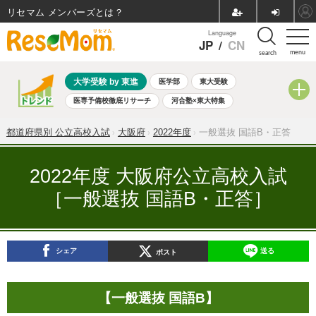
リセマム メンバーズ
Language
JP
/
CN
menu
search
大学受験 by 東進
医学部
東大受験
医専予備校徹底リサーチ
河合塾×東大特集
親子で考える大学選び
高校受験
中学受験
小学校受験
都道府県別 公立高校入試
大阪府
2022年度
一般選抜 国語B・正答
共通テスト
夏休み
8月開催学校説明会・相談会
8月開催イベント・WS
全国公立高校 過去問
人気記事
2022年度 大阪府公立高校入試
自由研究教材（小学生向け）
自由研究教材（中学生向け）
［一般選抜 国語B・正答］
ランキング
シェア
送る
ポスト
【一般選抜 国語B】