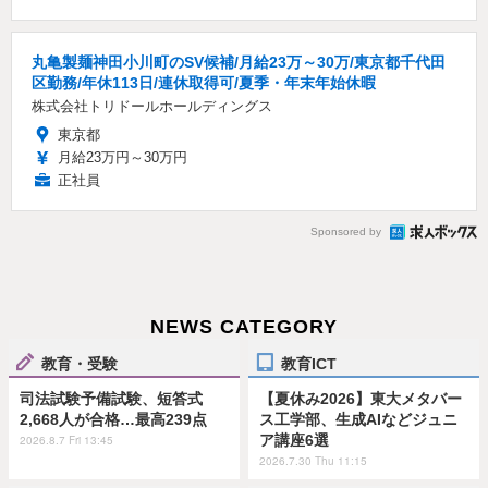
丸亀製麺神田小川町のSV候補/月給23万～30万/東京都千代田
区勤務/年休113日/連休取得可/夏季・年末年始休暇
株式会社トリドールホールディングス
東京都
月給23万円～30万円
正社員
Sponsored by
NEWS CATEGORY
教育・受験
教育ICT
司法試験予備試験、短答式
【夏休み2026】東大メタバー
2,668人が合格…最高239点
ス工学部、生成AIなどジュニ
ア講座6選
2026.8.7 Fri 13:45
2026.7.30 Thu 11:15