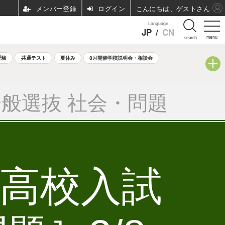
ログイン
こんにちは、ゲストさん
Language
JP
/
CN
menu
search
受験
共通テスト
夏休み
8月開催学校説明会・相談会
般選抜 社会・問題
立高校入試