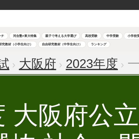
ーチ
河合塾×東大特集
親子で考える大学選び
高校受験
中学受験
小学校
研究教材（小学生向け）
自由研究教材（中学生向け）
ランキング
試
大阪府
2023年度
一
年度 大阪府公