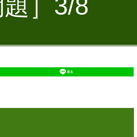
題］3/8
送る
】