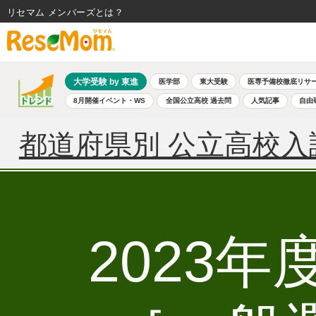
リセマム メンバーズ
大学受験 by 東進
医学部
東大受験
医専予備校徹底リサ
8月開催イベント・WS
全国公立高校 過去問
人気記事
自由
都道府県別 公立高校入
2023