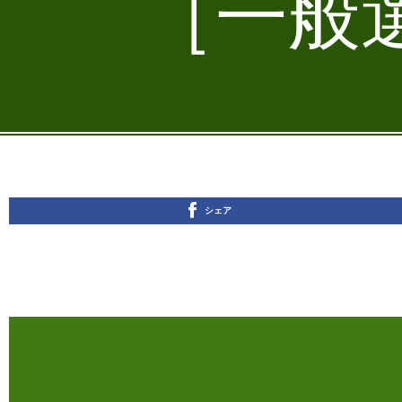
［一般選
シェア