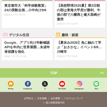
東京都市大「科学体験教室」
【高校野球2026夏】第3日朝
24の実験企画…小中向け9/6
の部は東海大甲府が勝利、午
後の部で八幡商と健大高崎が
2026.8.7 Fri 18:15
激突
2026.8.7 Fri 12:45
デジタル生活
趣味・娯楽
Google、アプリ向け年齢確認
【夏休み2026】魚に触れて学
APIを年内に世界展開…未成年
ぶ「おさかな」イベント8/8…
者保護を強化
川崎市
2026.7.31 Fri 13:45
2026.8.7 Fri 10:45
TOP
Home
Facebook
X
YouTube
Instagram
line
お問合せ
広告掲載
会社概要
リセマムについて
個人情報保護方針