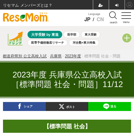
リセマム メンバーズ
Language
JP
/
CN
menu
search
大学受験 by 東進
医学部
東大受験
医専予備校徹底リサーチ
河合塾×東大特集
親子で考える大学選び
高校受験
中学受験
小学校受験
都道府県別 公立高校入試
兵庫県
2023年度
標準問題 社会・問題
共通テスト
夏休み
8月開催学校説明会・相談会
8月開催イベント・WS
全国公立高校 過去問
人気記事
2023年度 兵庫県公立高校入試
自由研究教材（小学生向け）
自由研究教材（中学生向け）
［標準問題 社会・問題］11/12
ランキング
シェア
送る
ポスト
【標準問題 社会】