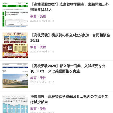
【高校受験2027】広島叡智学園高、出願開始…外
部募集は22人
教育・受験
2026.8.5 Wed 16:15
【高校受験】横須賀の私立4校が参加…合同相談会
10/12
教育・受験
2026.8.5 Wed 11:15
【高校受験2028】都立第一商業、入試概要を公
表…IBコースは英語面接を実施
教育・受験
2026.8.3 Mon 17:15
神奈川県、高校等進学率99.0％…県内公立進学者
は減少傾向
教育・受験
2026.8.3 Mon 15:15