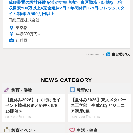
成膜装置の設計経験を活かす/東京都江東区勤務・転勤なし/年
収目安500万以上×完全週休2日・年間休日125日/フレックスタ
イム制/年収500万円以上
日総工産株式会社
東京都
年収500万円～
正社員
Sponsored by
NEWS CATEGORY
教育・受験
教育ICT
【夏休み2026】すぐ行けるイ
【夏休み2026】東大メタバー
ベント情報おまとめ便＜8/9-
ス工学部、生成AIなどジュニ
15開催＞
ア講座6選
2026.8.7 Fri 19:45
2026.7.30 Thu 11:15
教育イベント
生活・健康