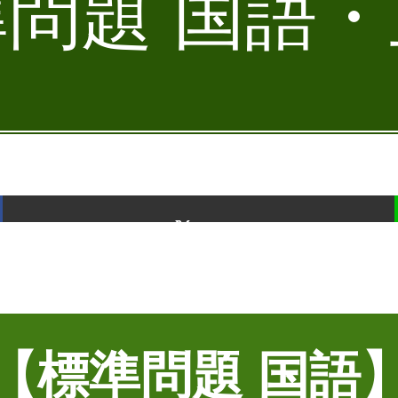
問題 国語
ポスト
【標準問題 国語