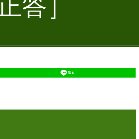
・正答］
送る
】