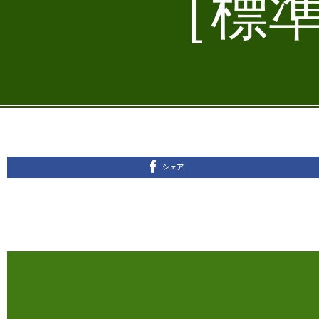
［標準
シェア