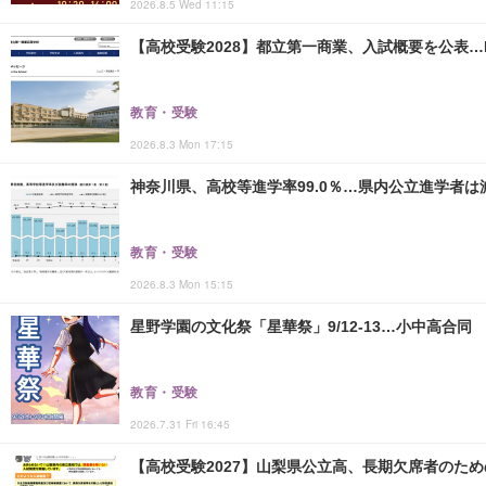
2026.8.5 Wed 11:15
【高校受験2028】都立第一商業、入試概要を公表…
教育・受験
2026.8.3 Mon 17:15
神奈川県、高校等進学率99.0％…県内公立進学者は
教育・受験
2026.8.3 Mon 15:15
星野学園の文化祭「星華祭」9/12-13…小中高合同
教育・受験
2026.7.31 Fri 16:45
【高校受験2027】山梨県公立高、長期欠席者のた