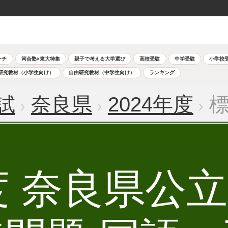
ーチ
河合塾×東大特集
親子で考える大学選び
高校受験
中学受験
小学校
研究教材（小学生向け）
自由研究教材（中学生向け）
ランキング
試
奈良県
2024年度
標
年度 奈良県公