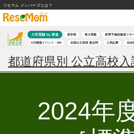
リセマム メンバーズ
大学受験 by 東進
医学部
東大受験
医専予備校徹底リサ
8月開催イベント・WS
全国公立高校 過去問
人気記事
自由
都道府県別 公立高校入
2024