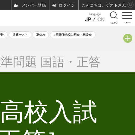
ログイン
こんにちは、ゲストさん
Language
JP
/
CN
menu
search
受験
共通テスト
夏休み
8月開催学校説明会・相談会
準問題 国語・正答
立高校入試