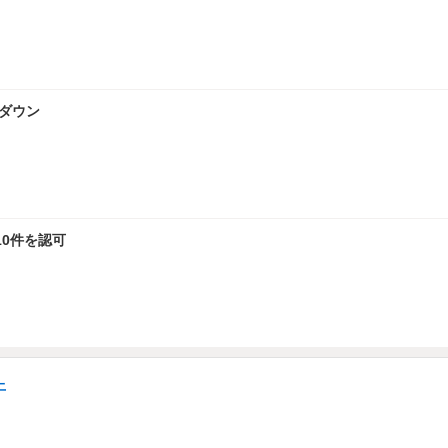
率ダウン
0件を認可
上