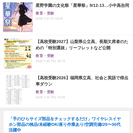
星野学園の文化祭「星華祭」9/12-13…小中高合同
教育・受験
2026.7.31 Fri 16:45
【高校受験2027】山梨県公立高、長期欠席者のた
めの「特別選抜」リーフレットなど公開
教育・受験
2026.7.30 Thu 18:15
【高校受験2026】福岡県立高、社会と英語で得点
率ダウン
教育・受験
2026.7.30 Thu 16:45
「手のひらサイズ部品をチェックするだけ」ワイヤレスイヤ
ホン部品の検品/未経験OK/座り作業あり/空調完備/20〜30代
活躍中