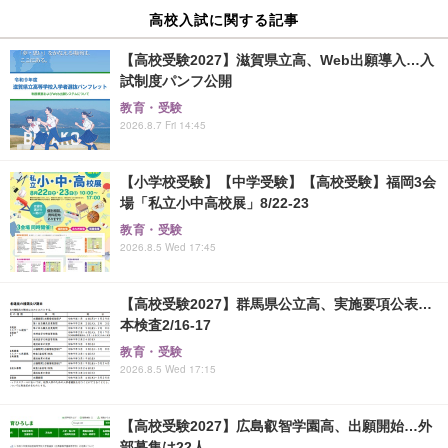
高校入試に関する記事
【高校受験2027】滋賀県立高、Web出願導入…入
試制度パンフ公開
教育・受験
2026.8.7 Fri 14:45
【小学校受験】【中学受験】【高校受験】福岡3会
場「私立小中高校展」8/22-23
教育・受験
2026.8.5 Wed 17:45
【高校受験2027】群馬県公立高、実施要項公表…
本検査2/16-17
教育・受験
2026.8.5 Wed 17:15
【高校受験2027】広島叡智学園高、出願開始…外
部募集は22人