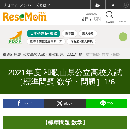
リセマム メンバーズ
Language
JP
/
CN
menu
search
大学受験 by 東進
医学部
東大受験
医専予備校徹底リサーチ
河合塾×東大特集
親子で考える大学選び
高校受験
中学受験
小学校受験
都道府県別 公立高校入試
和歌山県
2021年度
標準問題 数学・問題
共通テスト
夏休み
8月開催学校説明会・相談会
8月開催イベント・WS
全国公立高校 過去問
人気記事
2021年度 和歌山県公立高校入試
自由研究教材（小学生向け）
自由研究教材（中学生向け）
［標準問題 数学・問題］1/6
ランキング
シェア
送る
ポスト
【標準問題 数学】