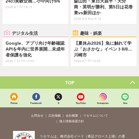
24の実験企画…小中向け9/6
森山田・東日大昌平・大分
商・英明が勝利、第5日は花巻
2026.8.7 Fri 18:15
東vs新田ほか
2026.8.9 Sun 9:15
デジタル生活
趣味・娯楽
Google、アプリ向け年齢確認
【夏休み2026】魚に触れて学
APIを年内に世界展開…未成年
ぶ「おさかな」イベント8/8…
者保護を強化
川崎市
2026.7.31 Fri 13:45
2026.8.7 Fri 10:45
TOP
Home
Facebook
X
YouTube
Instagram
line
お問合せ
広告掲載
会社概要
リセマムについて
個人情報保護方針
リセマムは、株式会社イード（東証グロース上場）の運