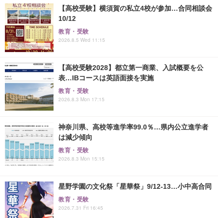
【高校受験】横須賀の私立4校が参加…合同相談会
10/12
教育・受験
2026.8.5 Wed 11:15
【高校受験2028】都立第一商業、入試概要を公
表…IBコースは英語面接を実施
教育・受験
2026.8.3 Mon 17:15
神奈川県、高校等進学率99.0％…県内公立進学者
は減少傾向
教育・受験
2026.8.3 Mon 15:15
星野学園の文化祭「星華祭」9/12-13…小中高合同
教育・受験
2026.7.31 Fri 16:45