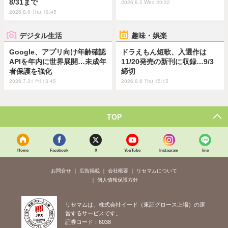
8/31まで
2026.8.5 Wed 20:32
2026.8.6 Thu 19:45
デジタル生活
趣味・娯楽
Google、アプリ向け年齢確認
ドラえもん短歌、入選作は
APIを年内に世界展開…未成年
11/20発売の新刊に収録…9/3
者保護を強化
締切
2026.7.31 Fri 13:45
2026.8.6 Thu 15:15
TOP
Home
Facebook
X
YouTube
Instagram
line
お問合せ
広告掲載
会社概要
リセマムについて
個人情報保護方針
リセマムは、株式会社イード（東証グロース上場）の運
営するサービスです。
証券コード：6038