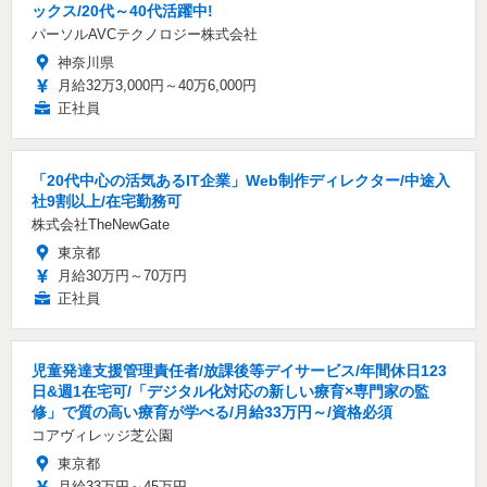
ックス/20代～40代活躍中!
パーソルAVCテクノロジー株式会社
神奈川県
月給32万3,000円～40万6,000円
正社員
「20代中心の活気あるIT企業」Web制作ディレクター/中途入
社9割以上/在宅勤務可
株式会社TheNewGate
東京都
月給30万円～70万円
正社員
児童発達支援管理責任者/放課後等デイサービス/年間休日123
日&週1在宅可/「デジタル化対応の新しい療育×専門家の監
修」で質の高い療育が学べる/月給33万円～/資格必須
コアヴィレッジ芝公園
東京都
月給33万円～45万円