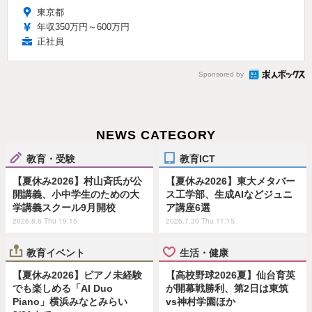
東京都
年収350万円～600万円
正社員
Sponsored by
NEWS CATEGORY
教育・受験
教育ICT
【夏休み2026】村山斉氏が公
【夏休み2026】東大メタバー
開講義、小中学生のための大
ス工学部、生成AIなどジュニ
学講義スクール9月開校
ア講座6選
2026.8.6 Thu 19:15
2026.7.30 Thu 11:15
教育イベント
生活・健康
【夏休み2026】ピアノ未経験
【高校野球2026夏】仙台育英
でも楽しめる「AI Duo
が開幕戦勝利、第2日は東筑
Piano」横浜みなとみらい
vs神村学園ほか