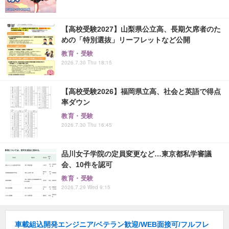
【高校受験2027】山梨県公立高、長期欠席者のた
めの「特別選抜」リーフレットなど公開
教育・受験
2026.7.30 Thu 18:15
【高校受験2026】福岡県立高、社会と英語で得点
率ダウン
教育・受験
2026.7.30 Thu 16:45
品川女子学院の定員変更など…東京都私学審議
会、10件を認可
教育・受験
2026.7.29 Wed 9:15
車載組込開発エンジニア/ベテラン歓迎/WEB面接可/フルフレ