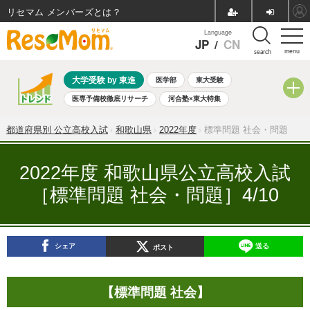
リセマム メンバーズ
Language
JP
/
CN
menu
search
大学受験 by 東進
医学部
東大受験
医専予備校徹底リサーチ
河合塾×東大特集
親子で考える大学選び
高校受験
中学受験
小学校受験
都道府県別 公立高校入試
和歌山県
2022年度
標準問題 社会・問題
共通テスト
夏休み
8月開催学校説明会・相談会
8月開催イベント・WS
全国公立高校 過去問
人気記事
2022年度 和歌山県公立高校入試
自由研究教材（小学生向け）
自由研究教材（中学生向け）
［標準問題 社会・問題］4/10
ランキング
シェア
送る
ポスト
【標準問題 社会】