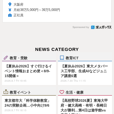
大阪府
月給38万5,000円～39万5,000円
正社員
Sponsored by
NEWS CATEGORY
教育・受験
教育ICT
【夏休み2026】すぐ行けるイ
【夏休み2026】東大メタバー
ベント情報おまとめ便＜8/9-
ス工学部、生成AIなどジュニ
15開催＞
ア講座6選
2026.8.7 Fri 19:45
2026.7.30 Thu 11:15
教育イベント
生活・健康
東京都市大「科学体験教室」
【高校野球2026夏】東海大甲
24の実験企画…小中向け9/6
府・健大高崎・有明・長崎日
大が勝利…第4日は遊学館vs
2026.8.7 Fri 18:15