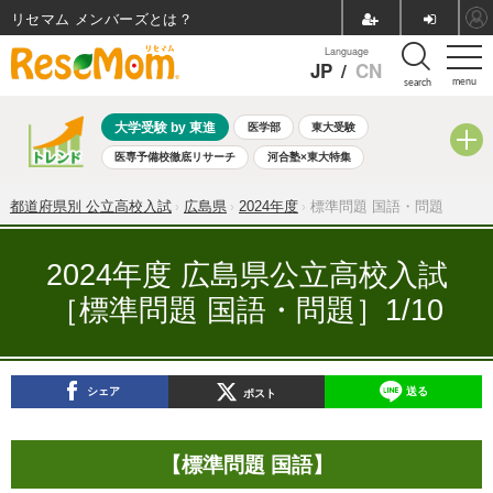
リセマム メンバーズ
Language
JP
/
CN
menu
search
大学受験 by 東進
医学部
東大受験
医専予備校徹底リサーチ
河合塾×東大特集
親子で考える大学選び
高校受験
中学受験
小学校受験
都道府県別 公立高校入試
広島県
2024年度
標準問題 国語・問題
共通テスト
夏休み
8月開催学校説明会・相談会
8月開催イベント・WS
全国公立高校 過去問
人気記事
2024年度 広島県公立高校入試
自由研究教材（小学生向け）
自由研究教材（中学生向け）
［標準問題 国語・問題］1/10
ランキング
シェア
送る
ポスト
【標準問題 国語】