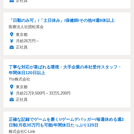
正社員
「日勤のみ可」/「土日休み」/保健師/その他/4週8休以上
医療法人社団松英会
東京都
月給26万円～
正社員
丁寧な対応が喜ばれる環境・大手企業の本社受付スタッフ・
年間休日120日以上
Yts株式会社
東京都
月給21万9,500円～33万5,200円
正社員
正確な記録でゲームを磨く!/ゲームデバッガー/毎週休める週2
日制/月収35万円も可能/年間休日たっぷり125日
株式会社C-Link