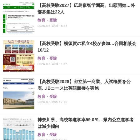
【高校受験2027】広島叡智学園高、出願開始…外
部募集は22人
教育・受験
2026.8.5 Wed 16:15
【高校受験】横須賀の私立4校が参加…合同相談会
10/12
教育・受験
2026.8.5 Wed 11:15
【高校受験2028】都立第一商業、入試概要を公
表…IBコースは英語面接を実施
教育・受験
2026.8.3 Mon 17:15
神奈川県、高校等進学率99.0％…県内公立進学者
は減少傾向
教育・受験
2026.8.3 Mon 15:15