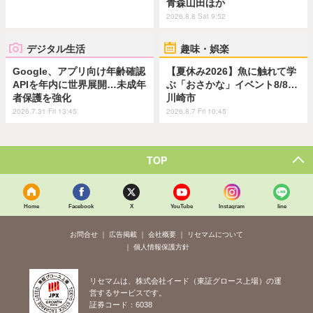
青森山田ほか
2026.8.8 Sat 9:52
デジタル生活
趣味・娯楽
Google、アプリ向け年齢確認
【夏休み2026】魚に触れて学
APIを年内に世界展開…未成年
ぶ「おさかな」イベント8/8…
者保護を強化
川崎市
2026.7.31 Fri 13:45
2026.8.7 Fri 10:45
TOP
Home
Facebook
X
YouTube
Instagram
line
お問合せ
広告掲載
会社概要
リセマムについて
個人情報保護方針
リセマムは、株式会社イード（東証グロース上場）の運
営するサービスです。
証券コード：6038