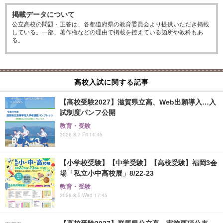
掲載データについて
公立高校の問題・正答は、各都道府県の教育委員会より提供いただき掲載
している。一部、著作権などの理由で掲載を控えている箇所や教科もあ
る。
高校入試に関する記事
【高校受験2027】滋賀県立高、Web出願導入…入
試制度パンフ公開
教育・受験
2026.8.7 Fri 14:45
【小学校受験】【中学受験】【高校受験】福岡3会
場「私立小中高校展」8/22-23
教育・受験
2026.8.5 Wed 17:45