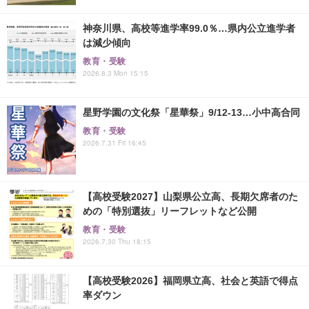
神奈川県、高校等進学率99.0％…県内公立進学者
は減少傾向
教育・受験
2026.8.3 Mon 15:15
星野学園の文化祭「星華祭」9/12-13…小中高合同
教育・受験
2026.7.31 Fri 16:45
【高校受験2027】山梨県公立高、長期欠席者のた
めの「特別選抜」リーフレットなど公開
教育・受験
2026.7.30 Thu 18:15
【高校受験2026】福岡県立高、社会と英語で得点
率ダウン