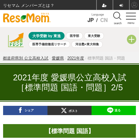
リセマム メンバーズ
Language
JP
/
CN
menu
search
大学受験 by 東進
医学部
東大受験
医専予備校徹底リサーチ
河合塾×東大特集
親子で考える大学選び
高校受験
中学受験
小学校受験
都道府県別 公立高校入試
愛媛県
2021年度
標準問題 国語・問題
共通テスト
夏休み
8月開催学校説明会・相談会
8月開催イベント・WS
全国公立高校 過去問
人気記事
2021年度 愛媛県公立高校入試
自由研究教材（小学生向け）
自由研究教材（中学生向け）
［標準問題 国語・問題］2/5
ランキング
シェア
送る
ポスト
【標準問題 国語】