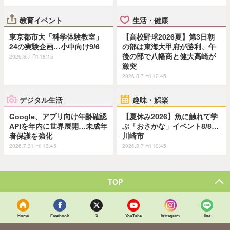
教育イベント
生活・健康
東京都市大「科学体験教室」
【高校野球2026夏】第3日朝
24の実験企画…小中向け9/6
の部は東海大甲府が勝利、午
後の部で八幡商と健大高崎が
2026.8.7 Fri 18:15
激突
2026.8.7 Fri 12:45
デジタル生活
趣味・娯楽
Google、アプリ向け年齢確認
【夏休み2026】魚に触れて学
APIを年内に世界展開…未成年
ぶ「おさかな」イベント8/8…
者保護を強化
川崎市
2026.7.31 Fri 13:45
2026.8.7 Fri 10:45
TOP
Home
Facebook
X
YouTube
Instagram
line