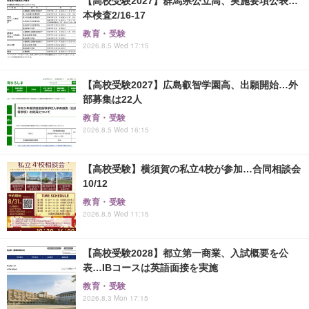
【高校受験2027】群馬県公立高、実施要項公表…
本検査2/16-17
教育・受験
2026.8.5 Wed 17:15
【高校受験2027】広島叡智学園高、出願開始…外
部募集は22人
教育・受験
2026.8.5 Wed 16:15
【高校受験】横須賀の私立4校が参加…合同相談会
10/12
教育・受験
2026.8.5 Wed 11:15
【高校受験2028】都立第一商業、入試概要を公
表…IBコースは英語面接を実施
教育・受験
2026.8.3 Mon 17:15