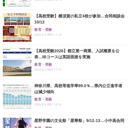
【高校受験】横須賀の私立4校が参加…合同相談会
10/12
教育・受験
2026.8.5 Wed 11:15
【高校受験2028】都立第一商業、入試概要を公
表…IBコースは英語面接を実施
教育・受験
2026.8.3 Mon 17:15
神奈川県、高校等進学率99.0％…県内公立進学者
は減少傾向
教育・受験
2026.8.3 Mon 15:15
星野学園の文化祭「星華祭」9/12-13…小中高合同