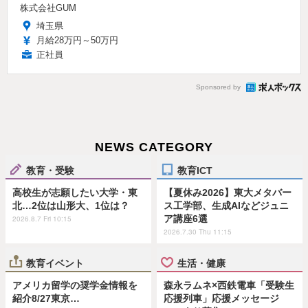
株式会社GUM
埼玉県
月給28万円～50万円
正社員
Sponsored by
NEWS CATEGORY
教育・受験
教育ICT
高校生が志願したい大学・東
【夏休み2026】東大メタバー
北…2位は山形大、1位は？
ス工学部、生成AIなどジュニ
ア講座6選
2026.8.7 Fri 10:15
2026.7.30 Thu 11:15
教育イベント
生活・健康
アメリカ留学の奨学金情報を
森永ラムネ×西鉄電車「受験生
紹介8/27東京…
応援列車」応援メッセージ