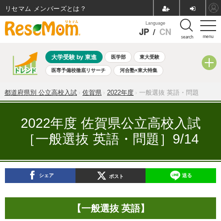
リセマム メンバーズ
Language
JP
/
CN
menu
search
大学受験 by 東進
医学部
東大受験
医専予備校徹底リサーチ
河合塾×東大特集
親子で考える大学選び
高校受験
中学受験
小学校受験
都道府県別 公立高校入試
佐賀県
2022年度
一般選抜 英語・問題
共通テスト
夏休み
8月開催学校説明会・相談会
8月開催イベント・WS
全国公立高校 過去問
人気記事
2022年度 佐賀県公立高校入試
自由研究教材（小学生向け）
自由研究教材（中学生向け）
［一般選抜 英語・問題］9/14
ランキング
シェア
送る
ポスト
【一般選抜 英語】