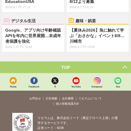
EducationUSA
8/12より募集
2026.8.7 Fri 11:15
2026.8.7 Fri 9:15
デジタル生活
趣味・娯楽
Google、アプリ向け年齢確認
【夏休み2026】魚に触れて学
APIを年内に世界展開…未成年
ぶ「おさかな」イベント8/8…
者保護を強化
川崎市
2026.7.31 Fri 13:45
2026.8.7 Fri 10:45
TOP
Home
Facebook
X
YouTube
Instagram
line
お問合せ
広告掲載
会社概要
リセマムについて
個人情報保護方針
リセマムは、株式会社イード（東証グロース上場）の運
営するサービスです。
証券コード：6038