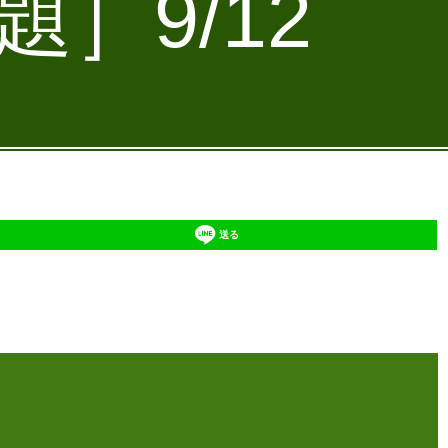
］9/12
送る
】