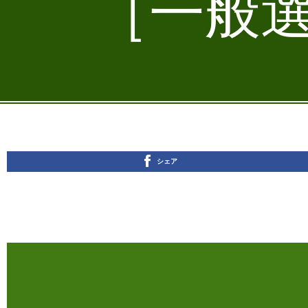
［一般選
シェア