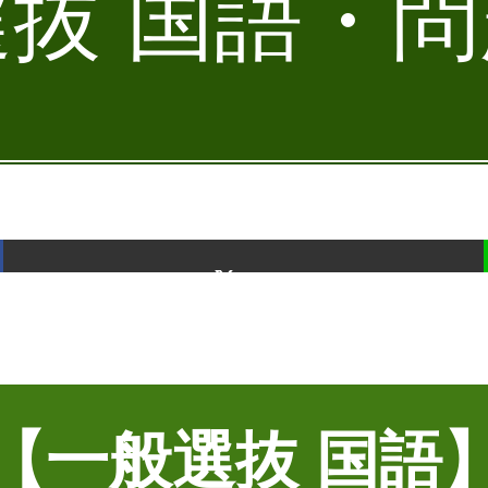
抜 国語・問題
ポスト
【一般選抜 国語