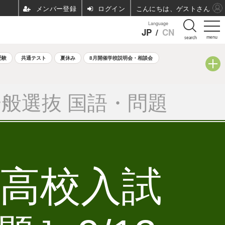
ログイン
こんにちは、ゲストさん
Language
JP
/
CN
menu
search
受験
共通テスト
夏休み
8月開催学校説明会・相談会
般選抜 国語・問題
立高校入試