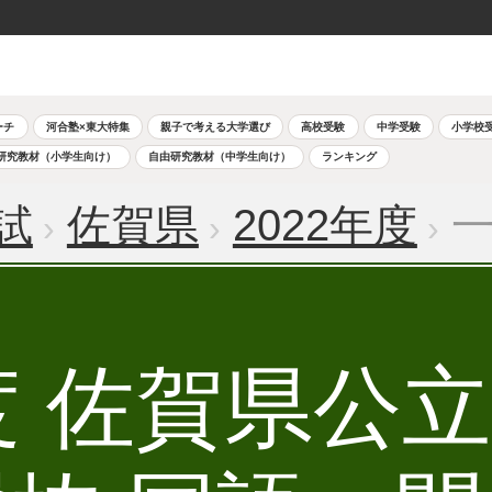
ーチ
河合塾×東大特集
親子で考える大学選び
高校受験
中学受験
小学校
研究教材（小学生向け）
自由研究教材（中学生向け）
ランキング
試
佐賀県
2022年度
一
年度 佐賀県公