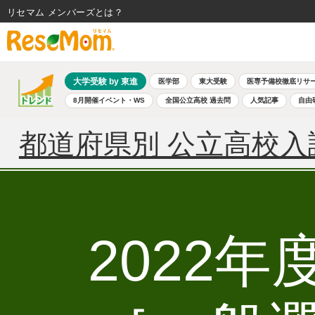
リセマム メンバーズ
大学受験 by 東進
医学部
東大受験
医専予備校徹底リサ
8月開催イベント・WS
全国公立高校 過去問
人気記事
自由
都道府県別 公立高校入
2022