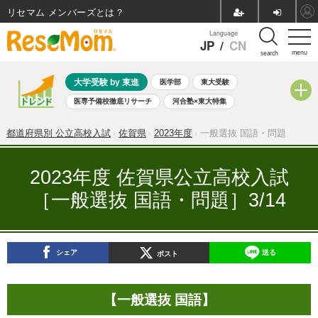
リセマム メンバーズ
Language
JP
/
CN
menu
search
大学受験 by 東進
医学部
東大受験
医専予備校徹底リサーチ
河合塾×東大特集
親子で考える大学選び
高校受験
中学受験
小学校受験
都道府県別 公立高校入試
佐賀県
2023年度
一般選抜 国語・問題
共通テスト
夏休み
8月開催学校説明会・相談会
8月開催イベント・WS
全国公立高校 過去問
人気記事
2023年度 佐賀県公立高校入試
自由研究教材（小学生向け）
自由研究教材（中学生向け）
［一般選抜 国語・問題］3/14
ランキング
シェア
送る
ポスト
【一般選抜 国語】