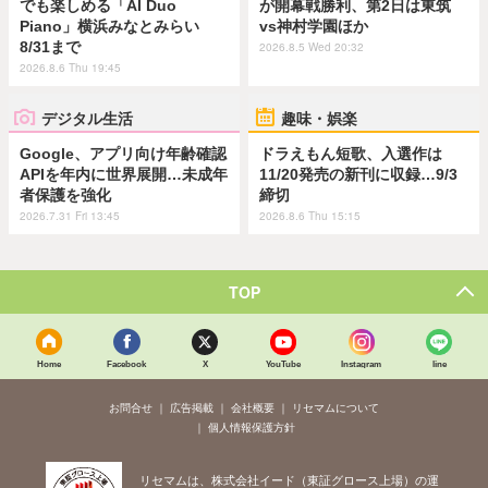
でも楽しめる「AI Duo
が開幕戦勝利、第2日は東筑
Piano」横浜みなとみらい
vs神村学園ほか
8/31まで
2026.8.5 Wed 20:32
2026.8.6 Thu 19:45
デジタル生活
趣味・娯楽
Google、アプリ向け年齢確認
ドラえもん短歌、入選作は
APIを年内に世界展開…未成年
11/20発売の新刊に収録…9/3
者保護を強化
締切
2026.7.31 Fri 13:45
2026.8.6 Thu 15:15
TOP
Home
Facebook
X
YouTube
Instagram
line
お問合せ
広告掲載
会社概要
リセマムについて
個人情報保護方針
リセマムは、株式会社イード（東証グロース上場）の運