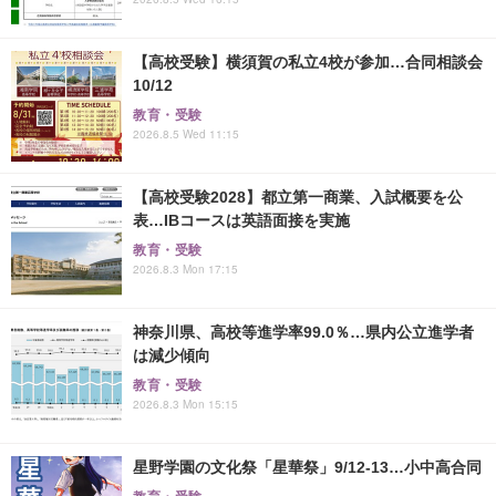
【高校受験】横須賀の私立4校が参加…合同相談会
10/12
教育・受験
2026.8.5 Wed 11:15
【高校受験2028】都立第一商業、入試概要を公
表…IBコースは英語面接を実施
教育・受験
2026.8.3 Mon 17:15
神奈川県、高校等進学率99.0％…県内公立進学者
は減少傾向
教育・受験
2026.8.3 Mon 15:15
星野学園の文化祭「星華祭」9/12-13…小中高合同