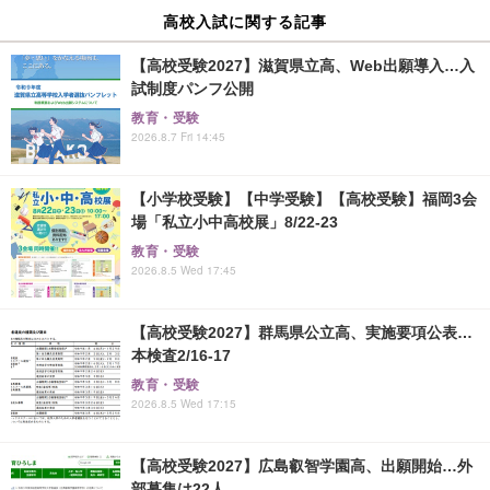
高校入試に関する記事
【高校受験2027】滋賀県立高、Web出願導入…入
試制度パンフ公開
教育・受験
2026.8.7 Fri 14:45
【小学校受験】【中学受験】【高校受験】福岡3会
場「私立小中高校展」8/22-23
教育・受験
2026.8.5 Wed 17:45
【高校受験2027】群馬県公立高、実施要項公表…
本検査2/16-17
教育・受験
2026.8.5 Wed 17:15
【高校受験2027】広島叡智学園高、出願開始…外
部募集は22人