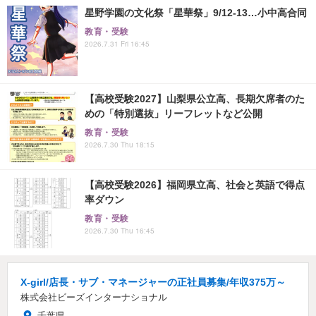
星野学園の文化祭「星華祭」9/12-13…小中高合同
教育・受験
2026.7.31 Fri 16:45
【高校受験2027】山梨県公立高、長期欠席者のた
めの「特別選抜」リーフレットなど公開
教育・受験
2026.7.30 Thu 18:15
【高校受験2026】福岡県立高、社会と英語で得点
率ダウン
教育・受験
2026.7.30 Thu 16:45
X-girl/店長・サブ・マネージャーの正社員募集/年収375万～
株式会社ビーズインターナショナル
千葉県