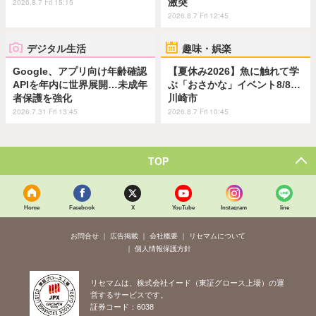
激突
2026.8.7 Fri 15:15
2026.8.7 Fri 12:45
デジタル生活
趣味・娯楽
Google、アプリ向け年齢確認
【夏休み2026】魚に触れて学
APIを年内に世界展開…未成年
ぶ「おさかな」イベント8/8…
者保護を強化
川崎市
2026.7.31 Fri 13:45
2026.8.7 Fri 10:45
TOP
Home
Facebook
X
YouTube
Instagram
line
お問合せ
広告掲載
会社概要
リセマムについて
個人情報保護方針
リセマムは、株式会社イード（東証グロース上場）の運
営するサービスです。
証券コード：6038