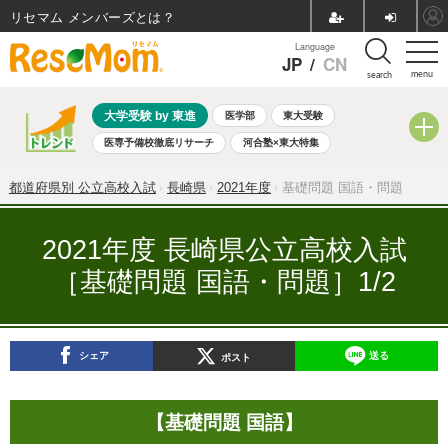
リセマム メンバーズ
Language
JP
/
CN
menu
search
大学受験 by 東進
医学部
東大受験
医専予備校徹底リサーチ
河合塾×東大特集
親子で考える大学選び
高校受験
中学受験
小学校受験
都道府県別 公立高校入試
長崎県
2021年度
基礎問題 国語・問題
共通テスト
夏休み
8月開催学校説明会・相談会
8月開催イベント・WS
全国公立高校 過去問
人気記事
2021年度 長崎県公立高校入試
自由研究教材（小学生向け）
自由研究教材（中学生向け）
［基礎問題 国語・問題］1/2
ランキング
シェア
送る
ポスト
【基礎問題 国語】