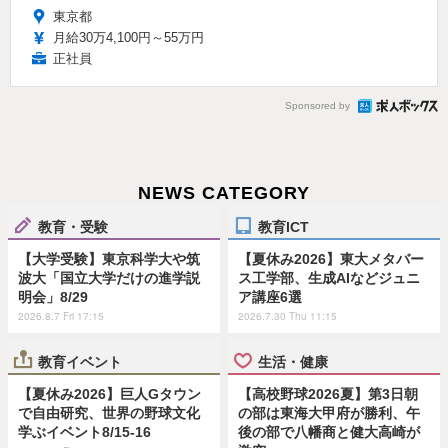
東京都
月給30万4,100円～55万円
正社員
Sponsored by
NEWS CATEGORY
教育・受験
教育ICT
【大学受験】東京科学大や筑
【夏休み2026】東大メタバー
波大「国立大学だけの進学説
ス工学部、生成AIなどジュニ
明会」8/29
ア講座6選
2026.8.7 Fri 17:15
2026.7.30 Thu 11:15
教育イベント
生活・健康
【夏休み2026】巨人Gタウン
【高校野球2026夏】第3日朝
で自由研究、世界の野球文化
の部は東海大甲府が勝利、午
学ぶイベント8/15-16
後の部で八幡商と健大高崎が