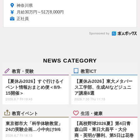
神奈川県
月給30万円～51万8,000円
正社員
Sponsored by
NEWS CATEGORY
教育・受験
教育ICT
【夏休み2026】すぐ行けるイ
【夏休み2026】東大メタバー
ベント情報おまとめ便＜8/9-
ス工学部、生成AIなどジュニ
15開催＞
ア講座6選
2026.8.7 Fri 19:45
2026.7.30 Thu 11:15
教育イベント
生活・健康
東京都市大「科学体験教室」
【高校野球2026夏】第4日青
24の実験企画…小中向け9/6
森山田・東日大昌平・大分
商・英明が勝利、第5日は花巻
2026.8.7 Fri 18:15