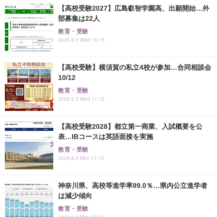
【高校受験2027】広島叡智学園高、出願開始…外
部募集は22人
教育・受験
2026.8.5 Wed 16:15
【高校受験】横須賀の私立4校が参加…合同相談会
10/12
教育・受験
2026.8.5 Wed 11:15
【高校受験2028】都立第一商業、入試概要を公
表…IBコースは英語面接を実施
教育・受験
2026.8.3 Mon 17:15
神奈川県、高校等進学率99.0％…県内公立進学者
は減少傾向
教育・受験
2026.8.3 Mon 15:15