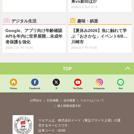
東vs新田ほか
2026.8.9 Sun 9:15
デジタル生活
趣味・娯楽
Google、アプリ向け年齢確認
【夏休み2026】魚に触れて学
APIを年内に世界展開…未成年
ぶ「おさかな」イベント8/8…
者保護を強化
川崎市
2026.7.31 Fri 13:45
2026.8.7 Fri 10:45
TOP
Home
Facebook
X
YouTube
Instagram
line
お問合せ
広告掲載
会社概要
リセマムについて
個人情報保護方針
リセマムは、株式会社イード（東証グロース上場）の運
営するサービスです。
証券コード：6038