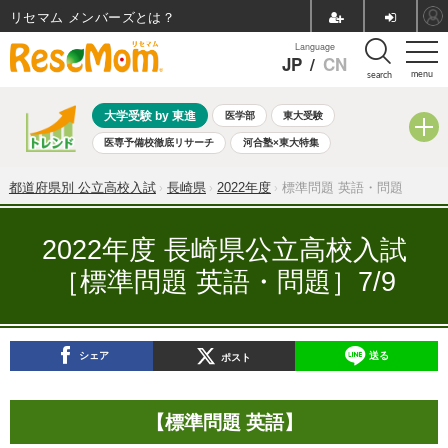
リセマム メンバーズ
Language
JP
/
CN
menu
search
大学受験 by 東進
医学部
東大受験
医専予備校徹底リサーチ
河合塾×東大特集
親子で考える大学選び
高校受験
中学受験
小学校受験
都道府県別 公立高校入試
長崎県
2022年度
標準問題 英語・問題
共通テスト
夏休み
8月開催学校説明会・相談会
8月開催イベント・WS
全国公立高校 過去問
人気記事
2022年度 長崎県公立高校入試
自由研究教材（小学生向け）
自由研究教材（中学生向け）
［標準問題 英語・問題］7/9
ランキング
シェア
送る
ポスト
【標準問題 英語】