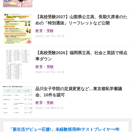
【高校受験2027】山梨県公立高、長期欠席者のた
めの「特別選抜」リーフレットなど公開
教育・受験
2026.7.30 Thu 18:15
【高校受験2026】福岡県立高、社会と英語で得点
率ダウン
教育・受験
2026.7.30 Thu 16:45
品川女子学院の定員変更など…東京都私学審議
会、10件を認可
教育・受験
2026.7.29 Wed 9:15
「新生活デビュー応援!」未経験採用枠/テストプレイヤー/年