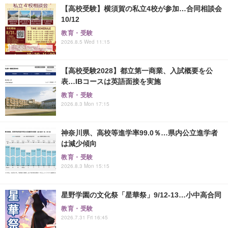
【高校受験】横須賀の私立4校が参加…合同相談会
10/12
教育・受験
2026.8.5 Wed 11:15
【高校受験2028】都立第一商業、入試概要を公
表…IBコースは英語面接を実施
教育・受験
2026.8.3 Mon 17:15
神奈川県、高校等進学率99.0％…県内公立進学者
は減少傾向
教育・受験
2026.8.3 Mon 15:15
星野学園の文化祭「星華祭」9/12-13…小中高合同
教育・受験
2026.7.31 Fri 16:45