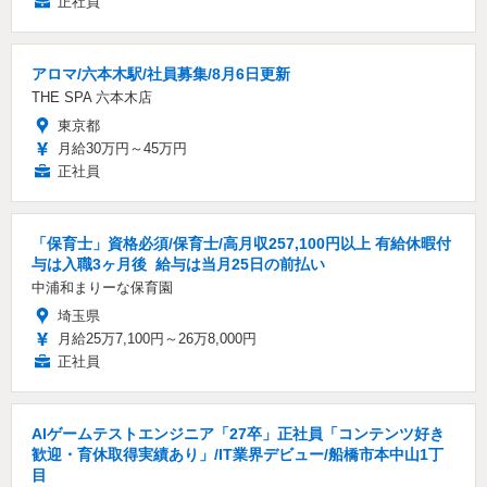
正社員
アロマ/六本木駅/社員募集/8月6日更新
THE SPA 六本木店
東京都
月給30万円～45万円
正社員
「保育士」資格必須/保育士/️高月収257,100円以上 ️有給休暇付
与は入職3ヶ月後 ️ 給与は当月25日の前払い
中浦和まりーな保育園
埼玉県
月給25万7,100円～26万8,000円
正社員
AIゲームテストエンジニア「27卒」正社員「コンテンツ好き
歓迎・育休取得実績あり」/IT業界デビュー/船橋市本中山1丁
目