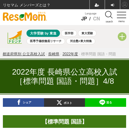
リセマム メンバーズ
Language
JP
/
CN
menu
search
大学受験 by 東進
医学部
東大受験
医専予備校徹底リサーチ
河合塾×東大特集
親子で考える大学選び
高校受験
中学受験
小学校受験
都道府県別 公立高校入試
長崎県
2022年度
標準問題 国語・問題
共通テスト
夏休み
8月開催学校説明会・相談会
8月開催イベント・WS
全国公立高校 過去問
人気記事
2022年度 長崎県公立高校入試
自由研究教材（小学生向け）
自由研究教材（中学生向け）
［標準問題 国語・問題］4/8
ランキング
シェア
送る
ポスト
【標準問題 国語】