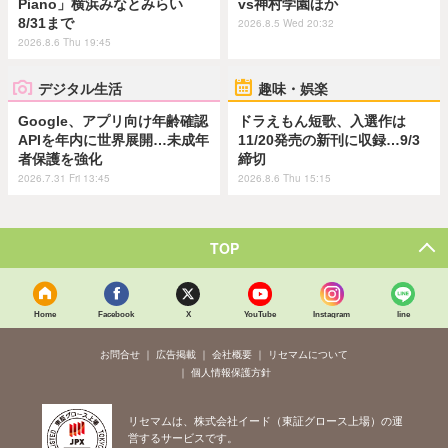
Piano」横浜みなとみらい
vs神村学園ほか
8/31まで
2026.8.5 Wed 20:32
2026.8.6 Thu 19:45
デジタル生活
趣味・娯楽
Google、アプリ向け年齢確認
ドラえもん短歌、入選作は
APIを年内に世界展開…未成年
11/20発売の新刊に収録…9/3
者保護を強化
締切
2026.7.31 Fri 13:45
2026.8.6 Thu 15:15
TOP
Home
Facebook
X
YouTube
Instagram
line
お問合せ
広告掲載
会社概要
リセマムについて
個人情報保護方針
リセマムは、株式会社イード（東証グロース上場）の運
営するサービスです。