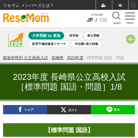
リセマム メンバーズ
Language
JP
/
CN
menu
search
大学受験 by 東進
医学部
東大受験
医専予備校徹底リサーチ
河合塾×東大特集
親子で考える大学選び
高校受験
中学受験
小学校受験
都道府県別 公立高校入試
長崎県
2023年度
標準問題 国語・問題
共通テスト
夏休み
8月開催学校説明会・相談会
8月開催イベント・WS
全国公立高校 過去問
人気記事
2023年度 長崎県公立高校入試
自由研究教材（小学生向け）
自由研究教材（中学生向け）
［標準問題 国語・問題］1/8
ランキング
シェア
送る
ポスト
【標準問題 国語】