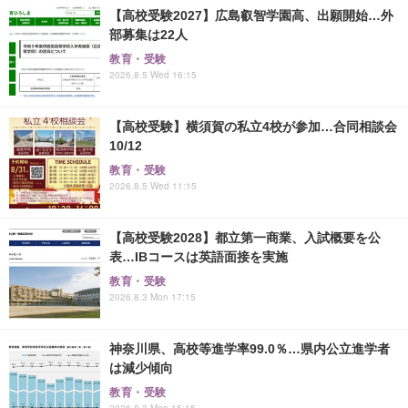
【高校受験2027】広島叡智学園高、出願開始…外
部募集は22人
教育・受験
2026.8.5 Wed 16:15
【高校受験】横須賀の私立4校が参加…合同相談会
10/12
教育・受験
2026.8.5 Wed 11:15
【高校受験2028】都立第一商業、入試概要を公
表…IBコースは英語面接を実施
教育・受験
2026.8.3 Mon 17:15
神奈川県、高校等進学率99.0％…県内公立進学者
は減少傾向
教育・受験
2026.8.3 Mon 15:15