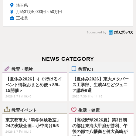
埼玉県
月給31万5,000円～50万円
正社員
Sponsored by
NEWS CATEGORY
教育・受験
教育ICT
【夏休み2026】すぐ行けるイ
【夏休み2026】東大メタバー
ベント情報おまとめ便＜8/9-
ス工学部、生成AIなどジュニ
15開催＞
ア講座6選
2026.8.7 Fri 19:45
2026.7.30 Thu 11:15
教育イベント
生活・健康
東京都市大「科学体験教室」
【高校野球2026夏】第3日朝
24の実験企画…小中向け9/6
の部は東海大甲府が勝利、午
後の部で八幡商と健大高崎が
2026.8.7 Fri 18:15