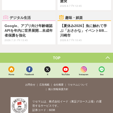
激突
2026.8.7 Fri 12:45
デジタル生活
趣味・娯楽
Google、アプリ向け年齢確認
【夏休み2026】魚に触れて学
APIを年内に世界展開…未成年
ぶ「おさかな」イベント8/8…
者保護を強化
川崎市
2026.7.31 Fri 13:45
2026.8.7 Fri 10:45
TOP
Home
Facebook
X
YouTube
Instagram
line
お問合せ
広告掲載
会社概要
リセマムについて
個人情報保護方針
リセマムは、株式会社イード（東証グロース上場）の運
営するサービスです。
証券コード：6038